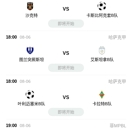
VS
沙克特
卡斯比阿克套B队
即将开始
18:00
08-06
哈萨克甲
VS
图兰突厥斯坦
艾斯坦拿B队
即将开始
18:00
08-06
哈萨克甲
VS
叶利迈塞米B队
卡拉特B队
即将开始
19:00
08-06
菲MPBL