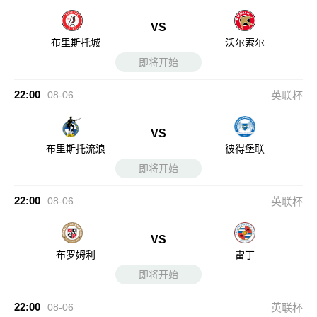
VS
布里斯托城
沃尔索尔
即将开始
22:00
08-06
英联杯
VS
布里斯托流浪
彼得堡联
即将开始
22:00
08-06
英联杯
VS
布罗姆利
雷丁
即将开始
22:00
08-06
英联杯