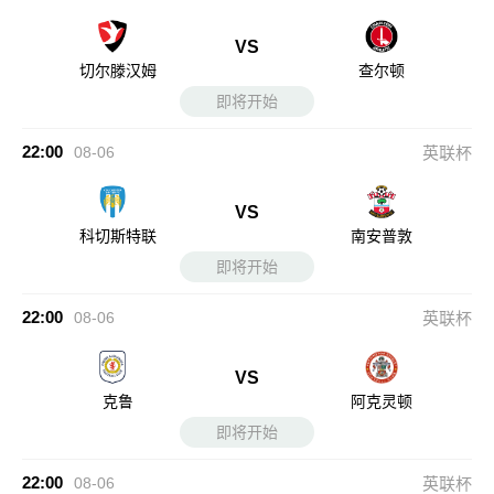
VS
切尔滕汉姆
查尔顿
即将开始
22:00
08-06
英联杯
VS
科切斯特联
南安普敦
即将开始
22:00
08-06
英联杯
VS
克鲁
阿克灵顿
即将开始
22:00
08-06
英联杯