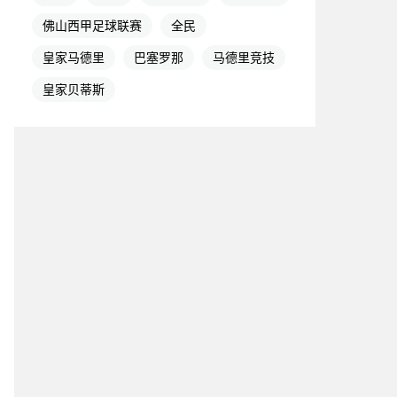
佛山西甲足球联赛
全民
皇家马德里
巴塞罗那
马德里竞技
皇家贝蒂斯