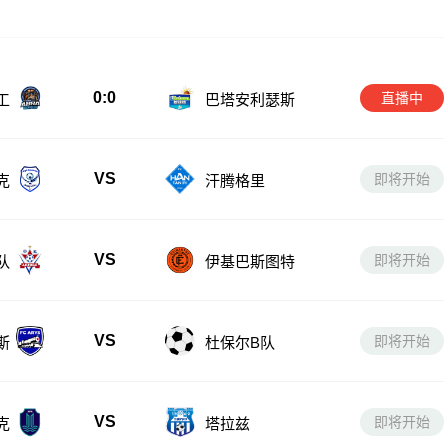
0:0
直播中
工
巴塔安利瑟斯
VS
即将开始
克
汗腾格里
VS
即将开始
队
伊基巴斯图特
VS
即将开始
斯
杜保尔B队
VS
即将开始
克
塔拉兹