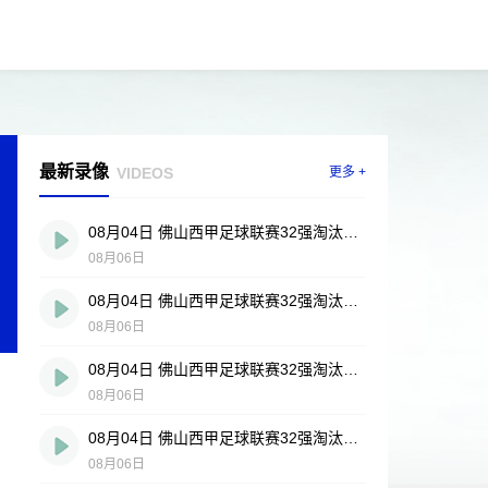
最新录像
VIDEOS
更多 +
08月04日 佛山西甲足球联赛32强淘汰赛 贪玩游戏 VS 美的薪火 全场录像
08月06日
08月04日 佛山西甲足球联赛32强淘汰赛 肇庆恒骏成 VS 三七互娱 全场录像
08月06日
08月04日 佛山西甲足球联赛32强淘汰赛 广东西南建设 VS 香港圣徒 全场录像
08月06日
08月04日 佛山西甲足球联赛32强淘汰赛 藝品高國際 VS 湛江狂狼·粵辉能源 全场录像
08月06日