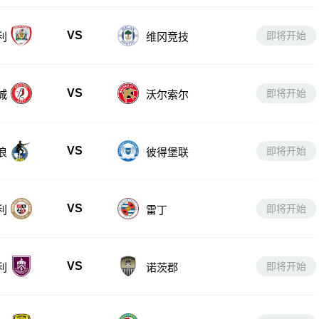
VS
即将开始
利
维冈竞技
VS
即将开始
城
沃尔索尔
VS
即将开始
浪
彼得堡联
VS
即将开始
利
雷丁
VS
即将开始
利
诺茨郡