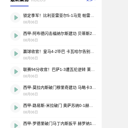
锁定季军！比利亚雷亚尔5-1马竞 帕雷霍点射佩雷斯两射一传
08月06日
西甲-阿布德闪击福纳尔斯建功 贝蒂斯2-1莱万特
08月06日
赢球收官！皇马4-2毕巴 卡瓦哈尔告别战助攻 姆巴佩贝林厄姆破门
08月06日
联赛94分收官！巴萨1-3遭瓦伦逆转 莱万告别战破门费兰献助攻
08月06日
西甲-莫拉内斯破门穆里奇建功 马略卡3-0皇家奥维耶多仍遭降级
08月06日
西甲-路易斯-米拉破门 奥萨苏纳0-1赫塔费排第17惊险保级
08月06日
西甲-罗德里破门马丁内斯扳平 赫罗纳1-1埃尔切惨遭降级