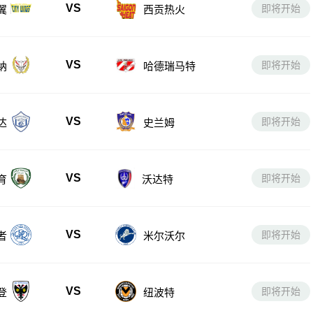
VS
即将开始
翼
西贡热火
VS
即将开始
纳
哈德瑞马特
VS
即将开始
达
史兰姆
VS
即将开始
沃达特
育
VS
即将开始
者
米尔沃尔
VS
即将开始
登
纽波特