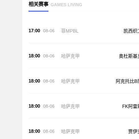
相关赛事
GAMES LIVING
17:00
08-06
菲MPBL
凯西织
18:00
08-06
哈萨克甲
奥杜斯基
18:00
08-06
哈萨克甲
阿克托比B
18:00
08-06
哈萨克甲
FK阿雷
18:00
08-06
哈萨克甲
贾伊