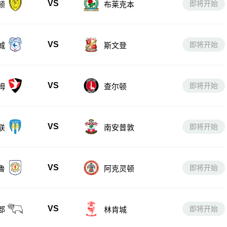
VS
即将开始
顿
布莱克本
VS
即将开始
城
斯文登
VS
即将开始
姆
查尔顿
VS
即将开始
联
南安普敦
VS
即将开始
鲁
阿克灵顿
VS
即将开始
郡
林肯城