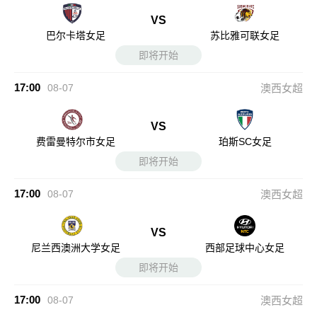
VS
巴尔卡塔女足
苏比雅可联女足
即将开始
17:00
08-07
澳西女超
VS
费雷曼特尔市女足
珀斯SC女足
即将开始
17:00
08-07
澳西女超
VS
尼兰西澳洲大学女足
西部足球中心女足
即将开始
17:00
08-07
澳西女超