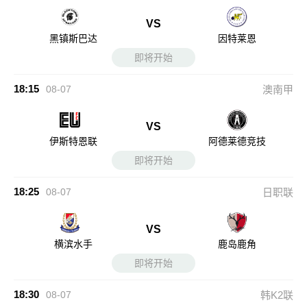
VS
黑镇斯巴达
因特莱恩
即将开始
18:15
08-07
澳南甲
VS
伊斯特恩联
阿德莱德竞技
即将开始
18:25
08-07
日职联
VS
横滨水手
鹿岛鹿角
即将开始
18:30
08-07
韩K2联