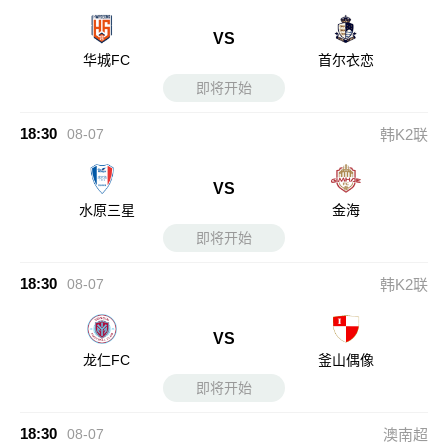
VS
华城FC
首尔衣恋
即将开始
18:30
08-07
韩K2联
VS
水原三星
金海
即将开始
18:30
08-07
韩K2联
VS
龙仁FC
釜山偶像
即将开始
18:30
08-07
澳南超