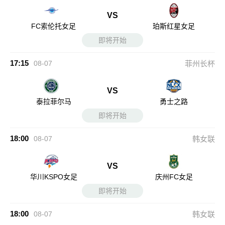
VS
FC索伦托女足
珀斯红星女足
即将开始
17:15
08-07
菲州长杯
VS
泰拉菲尔马
勇士之路
即将开始
18:00
08-07
韩女联
VS
华川KSPO女足
庆州FC女足
即将开始
18:00
08-07
韩女联