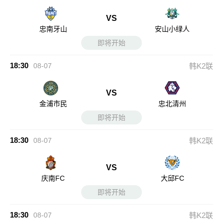
VS
忠南牙山
安山小绿人
即将开始
18:30
08-07
韩K2联
VS
金浦市民
忠北清州
即将开始
18:30
08-07
韩K2联
VS
庆南FC
大邱FC
即将开始
18:30
08-07
韩K2联