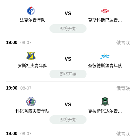
VS
法克尔青年队
莫斯科斯巴达青年
队
即将开始
19:00
08-07
俄青联
VS
罗斯杜夫青年队
圣彼德斯堡青年队
即将开始
19:00
08-07
俄青联
VS
科诺普廖夫青年队
克拉斯诺达尔青年
队
即将开始
19:00
08-07
俄青联