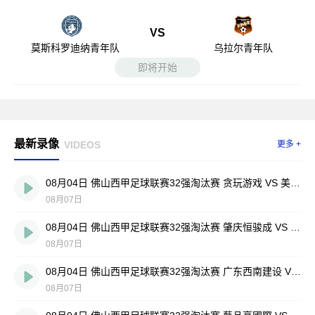
VS
莫斯科罗迪纳青年队
乌拉尔青年队
即将开始
最新录像
VIDEOS
更多 +
08月04日 佛山西甲足球联赛32强淘汰赛 贪玩游戏 VS 美的薪火 全场录像
08月07日
08月04日 佛山西甲足球联赛32强淘汰赛 肇庆恒骏成 VS 三七互娱 全场录像
08月07日
08月04日 佛山西甲足球联赛32强淘汰赛 广东西南建设 VS 香港圣徒 全场录像
08月07日