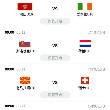
VS
黑山U16
爱尔兰U16
即将开始
00:00
08-11
欧锦U16 B
VS
斯洛伐克U16
荷兰U16
即将开始
00:00
08-11
欧锦U16 B
VS
北马其顿U16
瑞士U16
即将开始
00:00
08-11
欧锦U16 B