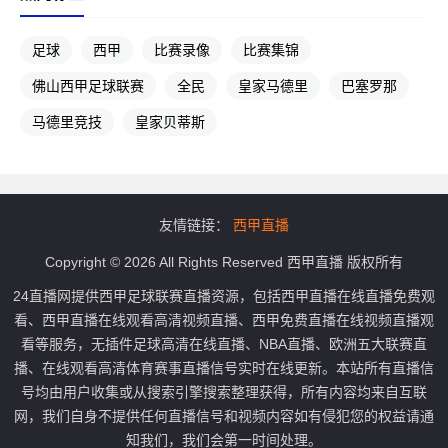
足球
西甲
比赛录像
比赛集锦
佛山西甲足球联赛
全民
皇家马德里
巴塞罗那
马德里竞技
皇家贝蒂斯
友情链接：
西甲直播
Copyright © 2026 All Rights Reserved 西甲直播 版权所有
24直播网提供西甲足球联赛直播资源，包括西甲直播在线直播免费观
看、西甲直播在线观看高清视频直播、西甲免费直播在线视频直播观
看等服务，无插件足球高清在线直播、NBA直播、欧洲五大联赛直
播、在线观看高清体育赛事直播信号实时在线更新。本站所有直播信
号均由用户收集或从搜索引擎搜索整理获得，所有内容均来自互联
网，我们自身不提供任何直播信号和视频内容如有侵犯您的权益请通
知我们，我们会第一时间处理。