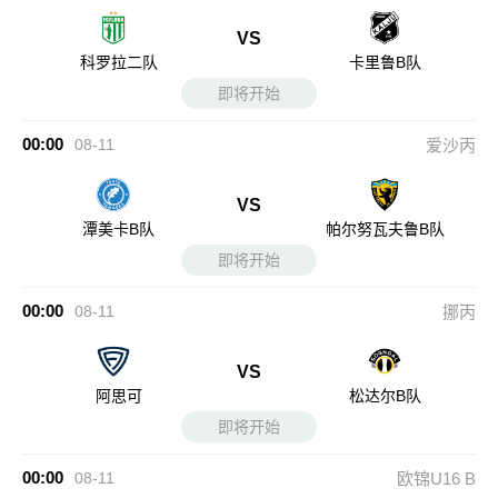
VS
科罗拉二队
卡里鲁B队
即将开始
00:00
08-11
爱沙丙
VS
潭美卡B队
帕尔努瓦夫鲁B队
即将开始
00:00
08-11
挪丙
VS
阿思可
松达尔B队
即将开始
00:00
08-11
欧锦U16 B