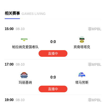
相关赛事
GAMES LIVING
15:00
08-10
菲MPBL
0:0
帕拉纳克爱国者队
宾南塔塔克
直播中
17:00
08-10
菲MPBL
0:0
玛丽基纳
塔马劳斯
直播中
19:00
08-10
菲MPBL