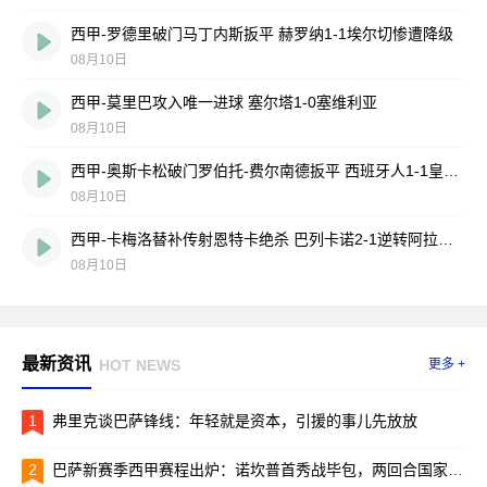
西甲-罗德里破门马丁内斯扳平 赫罗纳1-1埃尔切惨遭降级
08月10日
西甲-莫里巴攻入唯一进球 塞尔塔1-0塞维利亚
08月10日
西甲-奥斯卡松破门罗伯托-费尔南德扳平 西班牙人1-1皇家社会
08月10日
西甲-卡梅洛替补传射恩特卡绝杀 巴列卡诺2-1逆转阿拉维斯
08月10日
最新资讯
HOT NEWS
更多 +
1
弗里克谈巴萨锋线：年轻就是资本，引援的事儿先放放
2
巴萨新赛季西甲赛程出炉：诺坎普首秀战毕包，两回合国家德比引爆焦点