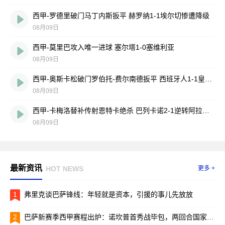
西甲-罗德里破门马丁内斯扳平 赫罗纳1-1埃尔切惨遭降级
08月09日
西甲-莫里巴攻入唯一进球 塞尔塔1-0塞维利亚
08月09日
西甲-奥斯卡松破门罗伯托-费尔南德扳平 西班牙人1-1皇家社会
08月09日
西甲-卡梅洛替补传射恩特卡绝杀 巴列卡诺2-1逆转阿拉维斯
08月09日
最新资讯
HOT NEWS
更多 +
1
弗里克谈巴萨锋线：年轻就是资本，引援的事儿先放放
2
巴萨新赛季西甲赛程出炉：诺坎普首秀战毕包，两回合国家德比引爆焦点