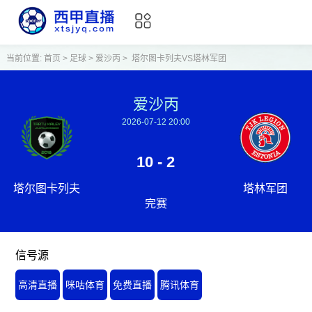
当前位置:
首页
>
足球
>
爱沙丙
>
塔尔图卡列夫VS塔林军团
爱沙丙
2026-07-12 20:00
10 - 2
塔尔图卡列夫
塔林军团
完赛
信号源
高清直播
咪咕体育
免费直播
腾讯体育