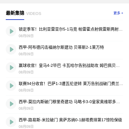
最新集锦
VIDEOS
更多 +
锁定季军！比利亚雷亚尔5-1马竞 帕雷霍点射佩雷斯两射一传
08月09日
西甲-阿布德闪击福纳尔斯建功 贝蒂斯2-1莱万特
08月09日
赢球收官！皇马4-2毕巴 卡瓦哈尔告别战助攻 姆巴佩贝林厄姆破门
08月09日
联赛94分收官！巴萨1-3遭瓦伦逆转 莱万告别战破门费兰献助攻
08月09日
西甲-莫拉内斯破门穆里奇建功 马略卡3-0皇家奥维耶多仍遭降级
08月09日
西甲-路易斯-米拉破门 奥萨苏纳0-1赫塔费排第17惊险保级
08月09日