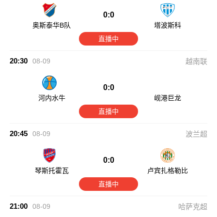
0:0
奥斯泰华B队
塔波斯科
直播中
20:30
08-09
越南联
0:0
河内水牛
岘港巨龙
直播中
20:45
08-09
波兰超
0:0
琴斯托霍瓦
卢宾扎格勒比
直播中
21:00
08-09
哈萨克超