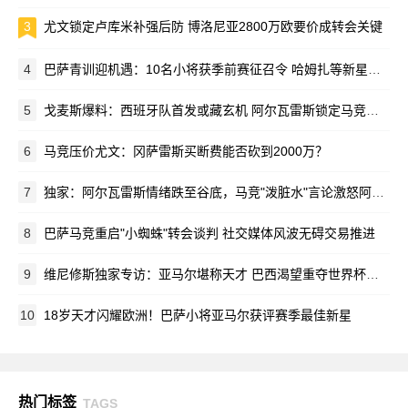
3
尤文锁定卢库米补强后防 博洛尼亚2800万欧要价成转会关键
4
巴萨青训迎机遇：10名小将获季前赛征召令 哈姆扎等新星在列
5
戈麦斯爆料：西班牙队首发或藏玄机 阿尔瓦雷斯锁定马竞新赛季蓝图
6
马竞压价尤文：冈萨雷斯买断费能否砍到2000万？
7
独家：阿尔瓦雷斯情绪跌至谷底，马竞"泼脏水"言论激怒阿根廷新星
8
巴萨马竞重启"小蜘蛛"转会谈判 社交媒体风波无碍交易推进
9
维尼修斯独家专访：亚马尔堪称天才 巴西渴望重夺世界杯荣耀
10
18岁天才闪耀欧洲！巴萨小将亚马尔获评赛季最佳新星
热门标签
TAGS