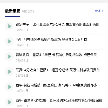
最新集锦
VIDEOS
更多 +
锁定季军！比利亚雷亚尔5-1马竞 帕雷霍点射佩雷斯两射一传
08月08日
西甲-阿布德闪击福纳尔斯建功 贝蒂斯2-1莱万特
08月08日
赢球收官！皇马4-2毕巴 卡瓦哈尔告别战助攻 姆巴佩贝林厄姆破门
08月08日
联赛94分收官！巴萨1-3遭瓦伦逆转 莱万告别战破门费兰献助攻
08月08日
西甲-莫拉内斯破门穆里奇建功 马略卡3-0皇家奥维耶多仍遭降级
08月08日
西甲-路易斯-米拉破门 奥萨苏纳0-1赫塔费排第17惊险保级
08月08日