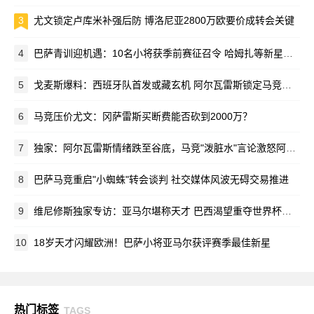
3
尤文锁定卢库米补强后防 博洛尼亚2800万欧要价成转会关键
4
巴萨青训迎机遇：10名小将获季前赛征召令 哈姆扎等新星在列
5
戈麦斯爆料：西班牙队首发或藏玄机 阿尔瓦雷斯锁定马竞新赛季蓝图
6
马竞压价尤文：冈萨雷斯买断费能否砍到2000万？
7
独家：阿尔瓦雷斯情绪跌至谷底，马竞"泼脏水"言论激怒阿根廷新星
8
巴萨马竞重启"小蜘蛛"转会谈判 社交媒体风波无碍交易推进
9
维尼修斯独家专访：亚马尔堪称天才 巴西渴望重夺世界杯荣耀
10
18岁天才闪耀欧洲！巴萨小将亚马尔获评赛季最佳新星
热门标签
TAGS