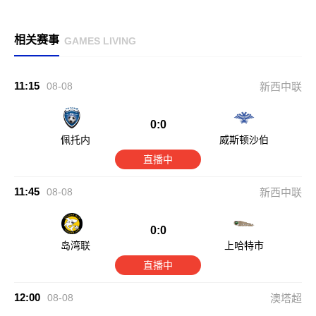
相关赛事
GAMES LIVING
11:15
08-08
新西中联
0:0
佩托内
威斯顿沙伯
直播中
11:45
08-08
新西中联
0:0
岛湾联
上哈特市
直播中
12:00
08-08
澳塔超