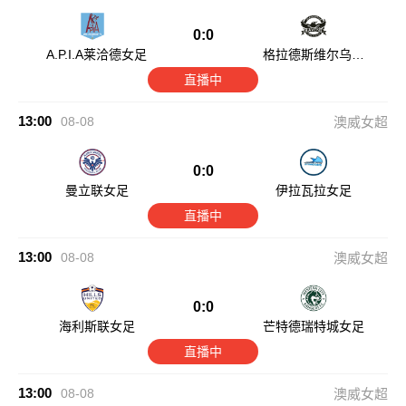
0:0
A.P.I.A莱洽德女足
格拉德斯维尔乌鸦
女足
直播中
13:00
08-08
澳威女超
0:0
曼立联女足
伊拉瓦拉女足
直播中
13:00
08-08
澳威女超
0:0
海利斯联女足
芒特德瑞特城女足
直播中
13:00
08-08
澳威女超