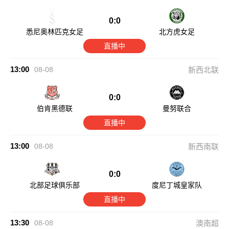
0:0
悉尼奥林匹克女足
北方虎女足
直播中
13:00
08-08
新西北联
0:0
伯肯黑德联
曼努联合
直播中
13:00
08-08
新西南联
0:0
北部足球俱乐部
度尼丁城皇家队
直播中
13:30
08-08
澳南超