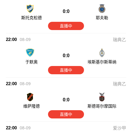
0:0
斯托克松德
耶夫勒
直播中
22:00
08-09
瑞典乙
0:0
于默奥
埃斯基尔斯蒂纳
直播中
22:00
08-09
瑞典乙
0:0
维萨隆德
斯德哥尔摩国际
直播中
22:00
08-09
爱沙甲