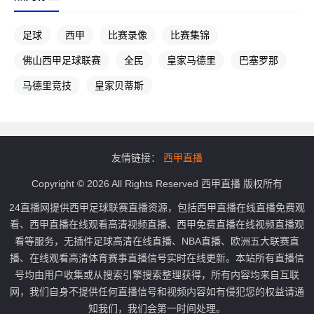
足球
西甲
比赛录像
比赛集锦
佛山西甲足球联赛
全民
皇家马德里
巴塞罗那
马德里竞技
皇家贝蒂斯
友情链接：
西甲直播
Copyright © 2026 All Rights Reserved 西甲直播 版权所有
24直播网提供西甲足球联赛直播资源，包括西甲直播在线直播免费观
看、西甲直播在线观看高清视频直播、西甲免费直播在线视频直播观
看等服务，无插件足球高清在线直播、NBA直播、欧洲五大联赛直
播、在线观看高清体育赛事直播信号实时在线更新。本站所有直播信
号均由用户收集或从搜索引擎搜索整理获得，所有内容均来自互联
网，我们自身不提供任何直播信号和视频内容如有侵犯您的权益请通
知我们，我们会第一时间处理。