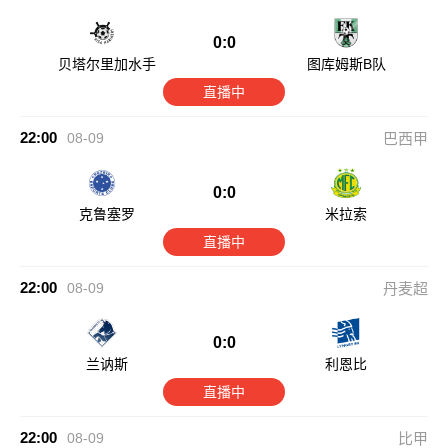
0:0
贝塔尔里加水手
图库姆斯B队
直播中
22:00
08-09
巴西甲
0:0
克鲁塞罗
米拉索
直播中
22:00
08-09
丹麦超
0:0
兰讷斯
利恩比
直播中
22:00
08-09
比甲