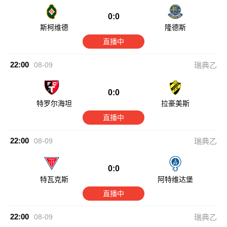
0:0
斯柯维德
隆德斯
直播中
22:00
08-09
瑞典乙
0:0
特罗尔海坦
拉豪美斯
直播中
22:00
08-09
瑞典乙
0:0
特瓦克斯
阿特维达堡
直播中
22:00
08-09
瑞典乙