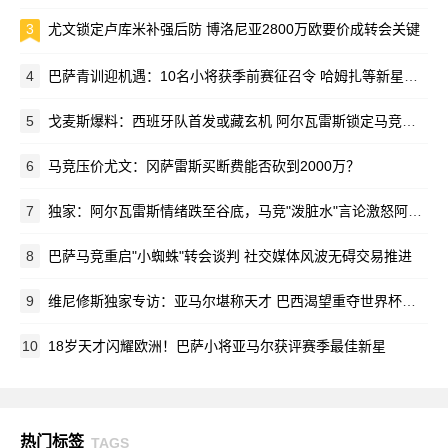
3
尤文锁定卢库米补强后防 博洛尼亚2800万欧要价成转会关键
4
巴萨青训迎机遇：10名小将获季前赛征召令 哈姆扎等新星在列
5
戈麦斯爆料：西班牙队首发或藏玄机 阿尔瓦雷斯锁定马竞新赛季蓝图
6
马竞压价尤文：冈萨雷斯买断费能否砍到2000万？
7
独家：阿尔瓦雷斯情绪跌至谷底，马竞"泼脏水"言论激怒阿根廷新星
8
巴萨马竞重启"小蜘蛛"转会谈判 社交媒体风波无碍交易推进
9
维尼修斯独家专访：亚马尔堪称天才 巴西渴望重夺世界杯荣耀
10
18岁天才闪耀欧洲！巴萨小将亚马尔获评赛季最佳新星
热门标签
TAGS