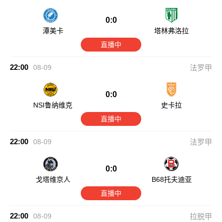
0:0
潭美卡
塔林弗洛拉
直播中
22:00
08-09
法罗甲
0:0
NSI鲁纳维克
史卡拉
直播中
22:00
08-09
法罗甲
0:0
戈塔维京人
B68托夫迪亚
直播中
22:00
08-09
拉脱甲