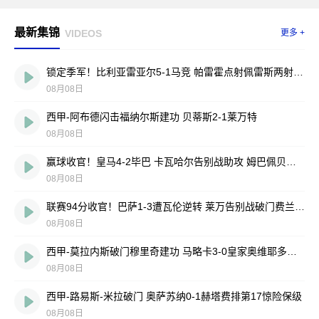
最新集锦
VIDEOS
更多 +
锁定季军！比利亚雷亚尔5-1马竞 帕雷霍点射佩雷斯两射一传
08月08日
西甲-阿布德闪击福纳尔斯建功 贝蒂斯2-1莱万特
08月08日
赢球收官！皇马4-2毕巴 卡瓦哈尔告别战助攻 姆巴佩贝林厄姆破门
08月08日
联赛94分收官！巴萨1-3遭瓦伦逆转 莱万告别战破门费兰献助攻
08月08日
西甲-莫拉内斯破门穆里奇建功 马略卡3-0皇家奥维耶多仍遭降级
08月08日
西甲-路易斯-米拉破门 奥萨苏纳0-1赫塔费排第17惊险保级
08月08日