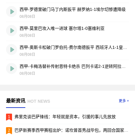
西甲-罗德里破门马丁内斯扳平 赫罗纳1-1埃尔切惨遭降级
08月08日
西甲-莫里巴攻入唯一进球 塞尔塔1-0塞维利亚
08月08日
西甲-奥斯卡松破门罗伯托-费尔南德扳平 西班牙人1-1皇家社会
08月08日
西甲-卡梅洛替补传射恩特卡绝杀 巴列卡诺2-1逆转阿拉维斯
08月08日
最新资讯
HOT NEWS
更多 +
1
弗里克谈巴萨锋线：年轻就是资本，引援的事儿先放放
2
巴萨新赛季西甲赛程出炉：诺坎普首秀战毕包，两回合国家德比引爆焦点