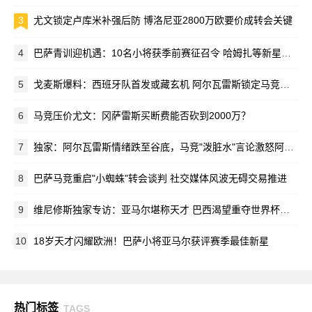
3
尤文锁定卢库米补强后防 博洛尼亚2800万欧要价成转会关键
4
巴萨青训迎机遇：10名小将获季前赛征召令 哈姆扎等新星在列
5
戈麦斯爆料：西班牙队首发或藏玄机 阿尔瓦雷斯锁定马竞新赛季蓝图
6
马竞压价尤文：冈萨雷斯买断费能否砍到2000万？
7
独家：阿尔瓦雷斯情绪跌至谷底，马竞"泼脏水"言论激怒阿根廷新星
8
巴萨马竞重启"小蜘蛛"转会谈判 社交媒体风波无碍交易推进
9
维尼修斯独家专访：亚马尔堪称天才 巴西渴望重夺世界杯荣耀
10
18岁天才闪耀欧洲！巴萨小将亚马尔获评赛季最佳新星
热门标签
TAGS