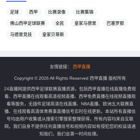
足球
西甲
比赛录像
比赛集锦
佛山西甲足球联赛
全民
皇家马德里
巴塞罗那
马德里竞技
皇家贝蒂斯
友情链接：
西甲直播
Copyright © 2026 All Rights Reserved 西甲直播 版权所有
24直播网提供西甲足球联赛直播资源，包括西甲直播在线直播免费观
看、西甲直播在线观看高清视频直播、西甲免费直播在线视频直播观
看等服务，无插件足球高清在线直播、NBA直播、欧洲五大联赛直
播、在线观看高清体育赛事直播信号实时在线更新。本站所有直播信
号均由用户收集或从搜索引擎搜索整理获得，所有内容均来自互联
网，我们自身不提供任何直播信号和视频内容如有侵犯您的权益请通
知我们，我们会第一时间处理。