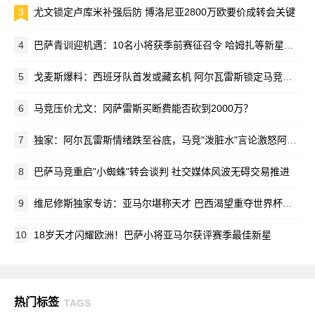
3
尤文锁定卢库米补强后防 博洛尼亚2800万欧要价成转会关键
4
巴萨青训迎机遇：10名小将获季前赛征召令 哈姆扎等新星在列
5
戈麦斯爆料：西班牙队首发或藏玄机 阿尔瓦雷斯锁定马竞新赛季蓝图
6
马竞压价尤文：冈萨雷斯买断费能否砍到2000万？
7
独家：阿尔瓦雷斯情绪跌至谷底，马竞"泼脏水"言论激怒阿根廷新星
8
巴萨马竞重启"小蜘蛛"转会谈判 社交媒体风波无碍交易推进
9
维尼修斯独家专访：亚马尔堪称天才 巴西渴望重夺世界杯荣耀
10
18岁天才闪耀欧洲！巴萨小将亚马尔获评赛季最佳新星
热门标签
TAGS