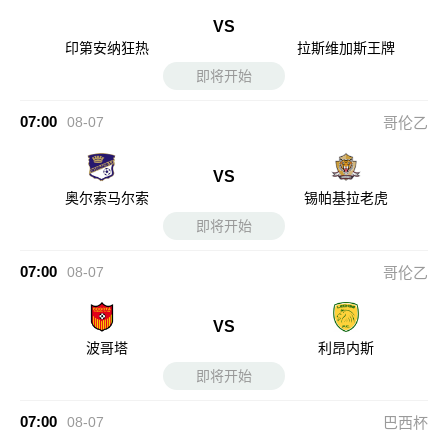
VS
印第安纳狂热
拉斯维加斯王牌
即将开始
07:00
08-07
哥伦乙
VS
奥尔索马尔索
锡帕基拉老虎
即将开始
07:00
08-07
哥伦乙
VS
波哥塔
利昂内斯
即将开始
07:00
08-07
巴西杯