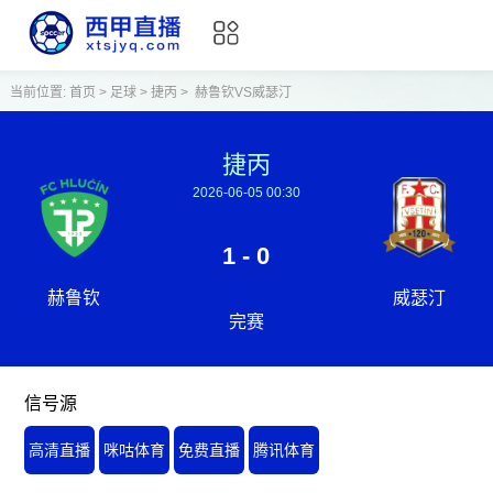
当前位置:
首页
>
足球
>
捷丙
>
赫鲁钦VS威瑟汀
捷丙
2026-06-05 00:30
1 - 0
赫鲁钦
威瑟汀
完赛
信号源
高清直播
咪咕体育
免费直播
腾讯体育