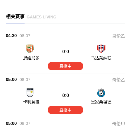
相关赛事
GAMES LIVING
04:30
08-07
哥伦乙
0:0
恩维加多
马达莱纳联
直播中
05:00
08-07
哥伦乙
0:0
卡利竞技
皇家桑坦德
直播中
05:00
08-07
哥伦甲