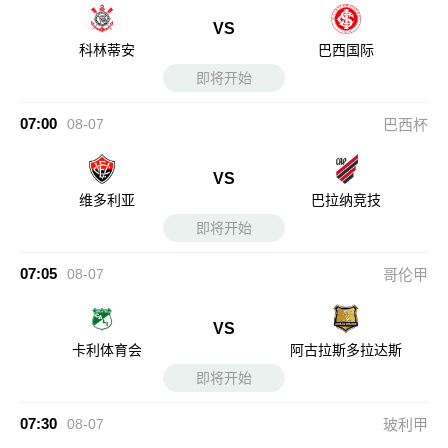
VS
科林蒂安
巴西国际
即将开始
07:00
08-07
巴西杯
VS
维多利亚
巴拉纳竞技
即将开始
07:05
08-07
哥伦甲
VS
卡利体育会
阿古拉斯多拉达斯
即将开始
07:30
08-07
玻利甲