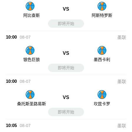
VS
阿比查斯
阿斯特罗斯
即将开始
10:00
08-07
墨联
VS
银色巨狼
墨西卡利
即将开始
10:00
08-07
墨联
VS
桑托斯圣路易斯
坎昆卡罗
即将开始
10:05
08-07
墨联