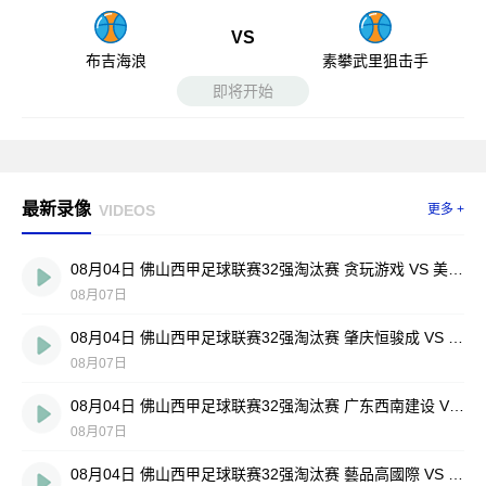
VS
布吉海浪
素攀武里狙击手
即将开始
最新录像
VIDEOS
更多 +
08月04日 佛山西甲足球联赛32强淘汰赛 贪玩游戏 VS 美的薪火 全场录像
08月07日
08月04日 佛山西甲足球联赛32强淘汰赛 肇庆恒骏成 VS 三七互娱 全场录像
08月07日
08月04日 佛山西甲足球联赛32强淘汰赛 广东西南建设 VS 香港圣徒 全场录像
08月07日
08月04日 佛山西甲足球联赛32强淘汰赛 藝品高國際 VS 湛江狂狼·粵辉能源 全场录像