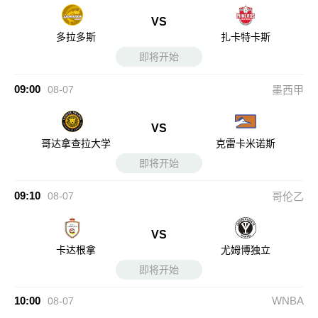
VS
多拉多斯
扎卡特卡斯
即将开始
09:00
08-07
墨西甲
VS
哥达拿查拉大学
克雷卡米诺斯
即将开始
09:10
08-07
哥伦乙
VS
卡达根拿
尤姆博独立
即将开始
10:00
WNBA
08-07