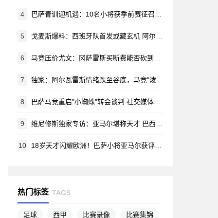
4
巴萨青训迎机遇：10名小将获季前赛征召令 哈姆扎等新星在列
5
戈麦斯爆料：西班牙队首发或藏玄机 阿尔瓦雷斯锁定马竞新赛季蓝图
6
马竞压价尤文：冈萨雷斯买断费能否砍到2000万？
7
独家：阿尔瓦雷斯情绪跌至谷底，马竞"泼脏水"言论激怒阿根廷新星
8
巴萨马竞重启"小蜘蛛"转会谈判 社交媒体风波无碍交易推进
9
维尼修斯独家专访：亚马尔堪称天才 巴西渴望重夺世界杯荣耀
10
18岁天才闪耀欧洲！巴萨小将亚马尔获评赛季最佳新星
热门标签
TAGS
足球
西甲
比赛录像
比赛集锦