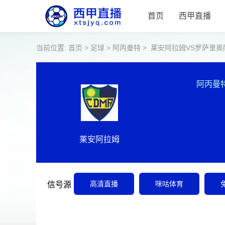
首页
西甲直播
当前位置:
首页
>
足球
>
阿丙曼特
>
莱安阿拉姆VS罗萨里奥
阿丙曼
莱安阿拉姆
高清直播
咪咕体育
信号源