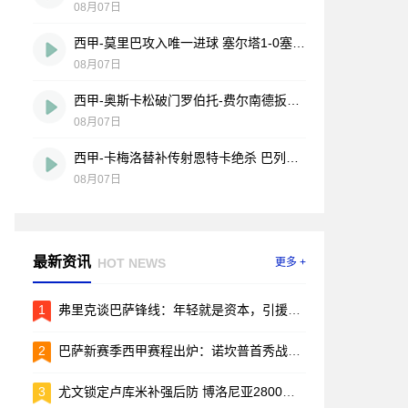
08月07日
西甲-莫里巴攻入唯一进球 塞尔塔1-0塞维利亚
08月07日
西甲-奥斯卡松破门罗伯托-费尔南德扳平 西班牙人1-1皇家社会
08月07日
西甲-卡梅洛替补传射恩特卡绝杀 巴列卡诺2-1逆转阿拉维斯
08月07日
最新资讯
HOT NEWS
更多 +
1
弗里克谈巴萨锋线：年轻就是资本，引援的事儿先放放
2
巴萨新赛季西甲赛程出炉：诺坎普首秀战毕包，两回合国家德比引爆焦点
3
尤文锁定卢库米补强后防 博洛尼亚2800万欧要价成转会关键