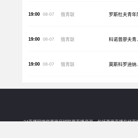
19:00
08-07
俄青联
罗斯杜夫青年
19:00
08-07
俄青联
科诺普廖夫青
队
19:00
08-07
俄青联
莫斯科罗迪纳
年队
24直播网提供西甲足球联赛直播资源，包括西甲直播在线直
大联赛直播、在线观看高清体育赛事直播信号实时在线更新