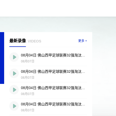
最新录像
VIDEOS
更多 +
08月04日 佛山西甲足球联赛32强淘汰赛 贪玩游戏 VS 美的薪火 全场录像
08月07日
08月04日 佛山西甲足球联赛32强淘汰赛 肇庆恒骏成 VS 三七互娱 全场录像
08月07日
08月04日 佛山西甲足球联赛32强淘汰赛 广东西南建设 VS 香港圣徒 全场录像
08月07日
08月04日 佛山西甲足球联赛32强淘汰赛 藝品高國際 VS 湛江狂狼·粵辉能源 全场录像
08月07日