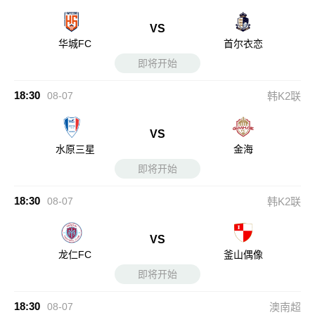
VS
华城FC
首尔衣恋
即将开始
18:30
08-07
韩K2联
VS
水原三星
金海
即将开始
18:30
08-07
韩K2联
VS
龙仁FC
釜山偶像
即将开始
18:30
08-07
澳南超