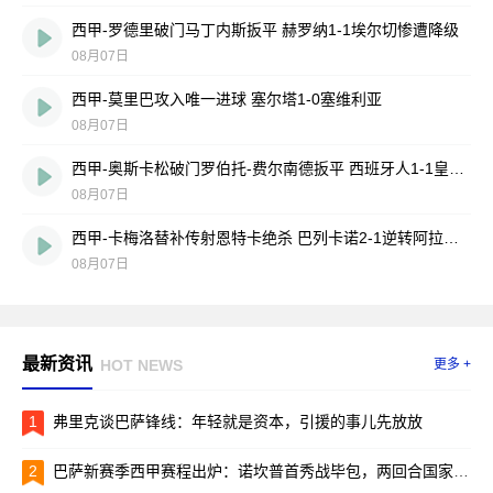
西甲-罗德里破门马丁内斯扳平 赫罗纳1-1埃尔切惨遭降级
08月07日
西甲-莫里巴攻入唯一进球 塞尔塔1-0塞维利亚
08月07日
西甲-奥斯卡松破门罗伯托-费尔南德扳平 西班牙人1-1皇家社会
08月07日
西甲-卡梅洛替补传射恩特卡绝杀 巴列卡诺2-1逆转阿拉维斯
08月07日
最新资讯
HOT NEWS
更多 +
1
弗里克谈巴萨锋线：年轻就是资本，引援的事儿先放放
2
巴萨新赛季西甲赛程出炉：诺坎普首秀战毕包，两回合国家德比引爆焦点