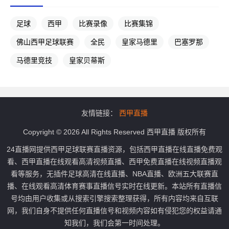
足球
西甲
比赛录像
比赛集锦
佛山西甲足球联赛
全民
皇家马德里
巴塞罗那
马德里竞技
皇家贝蒂斯
友情链接：
西甲直播
Copyright © 2026 All Rights Reserved 西甲直播 版权所有
24直播网提供西甲足球联赛直播资源，包括西甲直播在线直播免费观
看、西甲直播在线观看高清视频直播、西甲免费直播在线视频直播观
看等服务，无插件足球高清在线直播、NBA直播、欧洲五大联赛直
播、在线观看高清体育赛事直播信号实时在线更新。本站所有直播信
号均由用户收集或从搜索引擎搜索整理获得，所有内容均来自互联
网，我们自身不提供任何直播信号和视频内容如有侵犯您的权益请通
知我们，我们会第一时间处理。