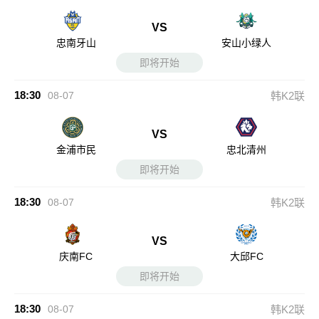
VS
忠南牙山
安山小绿人
即将开始
18:30
08-07
韩K2联
VS
金浦市民
忠北清州
即将开始
18:30
08-07
韩K2联
VS
庆南FC
大邱FC
即将开始
18:30
08-07
韩K2联