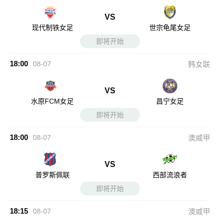
VS
现代制铁女足
世宗龟尾女足
即将开始
18:00
08-07
韩女联
VS
水原FCM女足
昌宁女足
即将开始
18:00
08-07
澳威甲
VS
普罗斯佩联
西部流浪者
即将开始
18:15
08-07
澳威甲