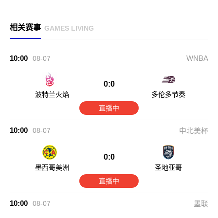
相关赛事
GAMES LIVING
10:00
WNBA
08-07
0:0
波特兰火焰
多伦多节奏
直播中
10:00
08-07
中北美杯
0:0
墨西哥美洲
圣地亚哥
直播中
10:00
08-07
墨联