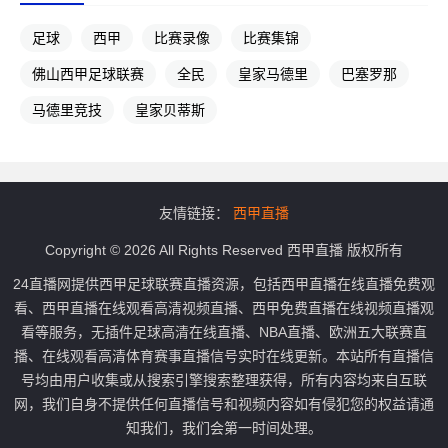
足球
西甲
比赛录像
比赛集锦
佛山西甲足球联赛
全民
皇家马德里
巴塞罗那
马德里竞技
皇家贝蒂斯
友情链接：
西甲直播
Copyright © 2026 All Rights Reserved 西甲直播 版权所有
24直播网提供西甲足球联赛直播资源，包括西甲直播在线直播免费观
看、西甲直播在线观看高清视频直播、西甲免费直播在线视频直播观
看等服务，无插件足球高清在线直播、NBA直播、欧洲五大联赛直
播、在线观看高清体育赛事直播信号实时在线更新。本站所有直播信
号均由用户收集或从搜索引擎搜索整理获得，所有内容均来自互联
网，我们自身不提供任何直播信号和视频内容如有侵犯您的权益请通
知我们，我们会第一时间处理。