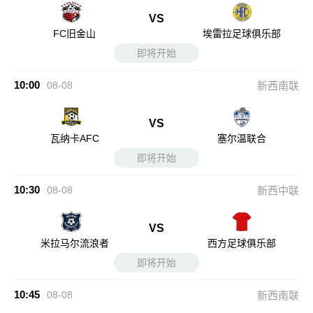
VS
FC旧金山
埃雷拉足球俱乐部
即将开始
10:00
08-08
新西南联
VS
瓦纳卡AFC
塞尔温联合
即将开始
10:30
08-08
新西中联
VS
米拉马尔流浪者
西方足球俱乐部
即将开始
10:45
08-08
新西南联