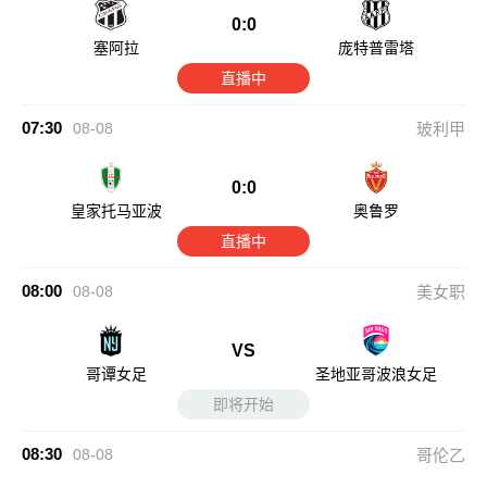
0:0
塞阿拉
庞特普雷塔
直播中
07:30
08-08
玻利甲
0:0
皇家托马亚波
奥鲁罗
直播中
08:00
08-08
美女职
VS
哥谭女足
圣地亚哥波浪女足
即将开始
08:30
08-08
哥伦乙