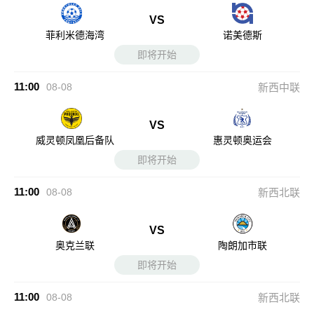
VS
菲利米德海湾
诺美德斯
即将开始
11:00
08-08
新西中联
VS
威灵顿凤凰后备队
惠灵顿奥运会
即将开始
11:00
08-08
新西北联
VS
奥克兰联
陶朗加市联
即将开始
11:00
08-08
新西北联