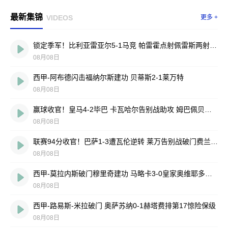
最新集锦
VIDEOS
更多 +
锁定季军！比利亚雷亚尔5-1马竞 帕雷霍点射佩雷斯两射一传
08月08日
西甲-阿布德闪击福纳尔斯建功 贝蒂斯2-1莱万特
08月08日
赢球收官！皇马4-2毕巴 卡瓦哈尔告别战助攻 姆巴佩贝林厄姆破门
08月08日
联赛94分收官！巴萨1-3遭瓦伦逆转 莱万告别战破门费兰献助攻
08月08日
西甲-莫拉内斯破门穆里奇建功 马略卡3-0皇家奥维耶多仍遭降级
08月08日
西甲-路易斯-米拉破门 奥萨苏纳0-1赫塔费排第17惊险保级
08月08日