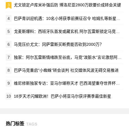
3
尤文锁定卢库米补强后防 博洛尼亚2800万欧要价成转会关键
4
巴萨青训迎机遇：10名小将获季前赛征召令 哈姆扎等新星在列
5
戈麦斯爆料：西班牙队首发或藏玄机 阿尔瓦雷斯锁定马竞新赛季蓝图
6
马竞压价尤文：冈萨雷斯买断费能否砍到2000万？
7
独家：阿尔瓦雷斯情绪跌至谷底，马竞"泼脏水"言论激怒阿根廷新星
8
巴萨马竞重启"小蜘蛛"转会谈判 社交媒体风波无碍交易推进
9
维尼修斯独家专访：亚马尔堪称天才 巴西渴望重夺世界杯荣耀
10
18岁天才闪耀欧洲！巴萨小将亚马尔获评赛季最佳新星
热门标签
TAGS