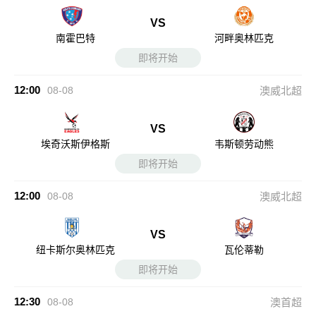
VS
南霍巴特
河畔奥林匹克
即将开始
12:00
08-08
澳威北超
VS
埃奇沃斯伊格斯
韦斯顿劳动熊
即将开始
12:00
08-08
澳威北超
VS
纽卡斯尔奥林匹克
瓦伦蒂勒
即将开始
12:30
08-08
澳首超