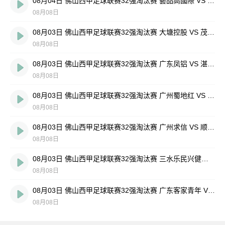
08月04日 佛山西甲足球联赛32强淘汰赛 藝品高國際 VS 湛江狂狼·粵辉能源 全场录像
08月08日
08月03日 佛山西甲足球联赛32强淘汰赛 大塘控股 VS 茂名市点都得 全场录像
08月08日
08月03日 佛山西甲足球联赛32强淘汰赛 广东凤铝 VS 湛江八部科技 全场录像
08月08日
08月03日 佛山西甲足球联赛32强淘汰赛 广州蜀地红 VS 广州戴拿模 全场录像
08月08日
08月03日 佛山西甲足球联赛32强淘汰赛 广州求信 VS 顺德新青年 全场录像
08月08日
08月03日 佛山西甲足球联赛32强淘汰赛 三水乐民兴健力宝 VS 中国澳门澳科精英 全场录像
08月08日
08月03日 佛山西甲足球联赛32强淘汰赛 广东客家青年 VS 广州英华思力U17 全场录像
08月08日