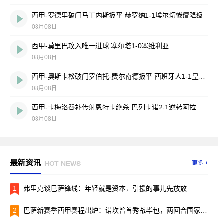
西甲-罗德里破门马丁内斯扳平 赫罗纳1-1埃尔切惨遭降级
08月08日
西甲-莫里巴攻入唯一进球 塞尔塔1-0塞维利亚
08月08日
西甲-奥斯卡松破门罗伯托-费尔南德扳平 西班牙人1-1皇家社会
08月08日
西甲-卡梅洛替补传射恩特卡绝杀 巴列卡诺2-1逆转阿拉维斯
08月08日
最新资讯
HOT NEWS
更多 +
1
弗里克谈巴萨锋线：年轻就是资本，引援的事儿先放放
2
巴萨新赛季西甲赛程出炉：诺坎普首秀战毕包，两回合国家德比引爆焦点