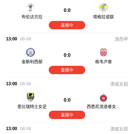
0:0
布伦达贝拉
塔格拉诺联
直播中
13:00
08-08
澳西甲
0:0
金斯利西部
格韦卢普
直播中
13:00
08-08
澳威女超
0:0
思比瑞特士女足
西悉尼流浪者女足
B队
直播中
13:00
08-08
澳威女超