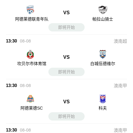
VS
阿德莱德联青年队
帕拉山骑士
即将开始
13:30
08-08
澳南超
VS
坎贝尔市体育馆
白城伍德维尔
即将开始
13:30
08-08
澳南甲
VS
阿德莱德SC
科夫
即将开始
13:30
08-08
澳南甲