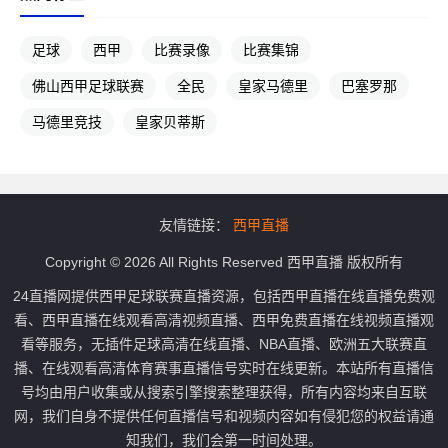
足球
西甲
比赛录像
比赛集锦
佛山西甲足球联赛
全民
皇家马德里
巴塞罗那
马德里竞技
皇家贝蒂斯
友情链接：
西甲直播
Copyright © 2026 All Rights Reserved 西甲直播 版权所有
24直播网提供西甲足球联赛直播资源，包括西甲直播在线直播免费观
看、西甲直播在线观看高清视频直播、西甲免费直播在线视频直播观
看等服务，无插件足球高清在线直播、NBA直播、欧洲五大联赛直
播、在线观看高清体育赛事直播信号实时在线更新。本站所有直播信
号均由用户收集或从搜索引擎搜索整理获得，所有内容均来自互联
网，我们自身不提供任何直播信号和视频内容如有侵犯您的权益请通
知我们，我们会第一时间处理。