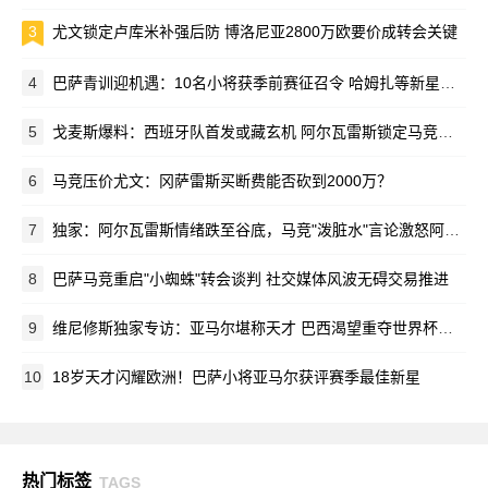
3
尤文锁定卢库米补强后防 博洛尼亚2800万欧要价成转会关键
4
巴萨青训迎机遇：10名小将获季前赛征召令 哈姆扎等新星在列
5
戈麦斯爆料：西班牙队首发或藏玄机 阿尔瓦雷斯锁定马竞新赛季蓝图
6
马竞压价尤文：冈萨雷斯买断费能否砍到2000万？
7
独家：阿尔瓦雷斯情绪跌至谷底，马竞"泼脏水"言论激怒阿根廷新星
8
巴萨马竞重启"小蜘蛛"转会谈判 社交媒体风波无碍交易推进
9
维尼修斯独家专访：亚马尔堪称天才 巴西渴望重夺世界杯荣耀
10
18岁天才闪耀欧洲！巴萨小将亚马尔获评赛季最佳新星
热门标签
TAGS