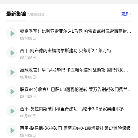
最新集锦
VIDEOS
更多 +
锁定季军！比利亚雷亚尔5-1马竞 帕雷霍点射佩雷斯两射一传
08月08日
西甲-阿布德闪击福纳尔斯建功 贝蒂斯2-1莱万特
08月08日
赢球收官！皇马4-2毕巴 卡瓦哈尔告别战助攻 姆巴佩贝林厄姆破门
08月08日
联赛94分收官！巴萨1-3遭瓦伦逆转 莱万告别战破门费兰献助攻
08月08日
西甲-莫拉内斯破门穆里奇建功 马略卡3-0皇家奥维耶多仍遭降级
08月08日
西甲-路易斯-米拉破门 奥萨苏纳0-1赫塔费排第17惊险保级
08月08日