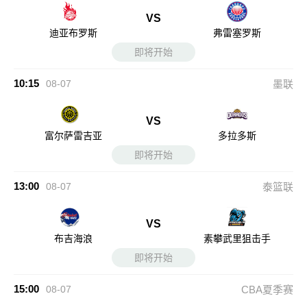
VS
迪亚布罗斯
弗雷塞罗斯
即将开始
10:15
08-07
墨联
VS
富尔萨雷吉亚
多拉多斯
即将开始
13:00
08-07
泰篮联
VS
布吉海浪
素攀武里狙击手
即将开始
15:00
08-07
CBA夏季赛