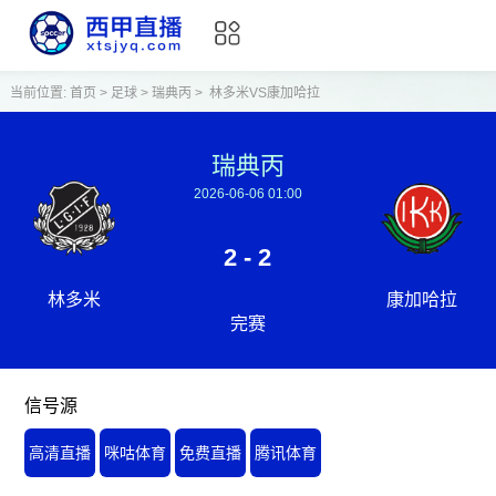
当前位置:
首页
>
足球
>
瑞典丙
>
林多米VS康加哈拉
瑞典丙
2026-06-06 01:00
2 - 2
林多米
康加哈拉
完赛
信号源
高清直播
咪咕体育
免费直播
腾讯体育