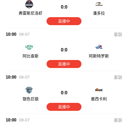
0:0
弗雷斯尼洛虾
潘多拉
直播中
10:00
08-07
墨联
0:0
阿比查斯
阿斯特罗斯
直播中
10:00
08-07
墨联
0:0
银色巨狼
墨西卡利
直播中
10:00
08-07
墨联