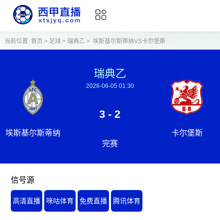
当前位置:
首页
>
足球
>
瑞典乙
>
埃斯基尔斯蒂纳VS卡尔堡斯
瑞典乙
2026-06-05 01:30
3 - 2
埃斯基尔斯蒂纳
卡尔堡斯
完赛
信号源
高清直播
咪咕体育
免费直播
腾讯体育