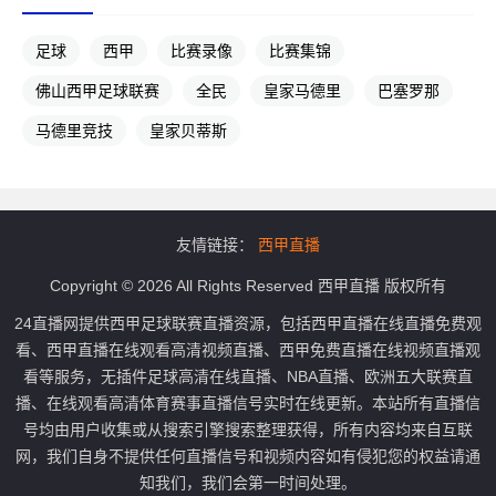
足球
西甲
比赛录像
比赛集锦
佛山西甲足球联赛
全民
皇家马德里
巴塞罗那
马德里竞技
皇家贝蒂斯
友情链接：
西甲直播
Copyright © 2026 All Rights Reserved 西甲直播 版权所有
24直播网提供西甲足球联赛直播资源，包括西甲直播在线直播免费观
看、西甲直播在线观看高清视频直播、西甲免费直播在线视频直播观
看等服务，无插件足球高清在线直播、NBA直播、欧洲五大联赛直
播、在线观看高清体育赛事直播信号实时在线更新。本站所有直播信
号均由用户收集或从搜索引擎搜索整理获得，所有内容均来自互联
网，我们自身不提供任何直播信号和视频内容如有侵犯您的权益请通
知我们，我们会第一时间处理。