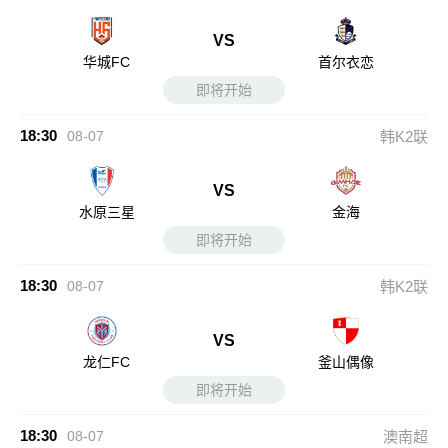
VS
华城FC
首尔衣恋
即将开始
18:30
08-07
韩K2联
VS
水原三星
金海
即将开始
18:30
08-07
韩K2联
VS
龙仁FC
釜山偶像
即将开始
18:30
08-07
澳南超