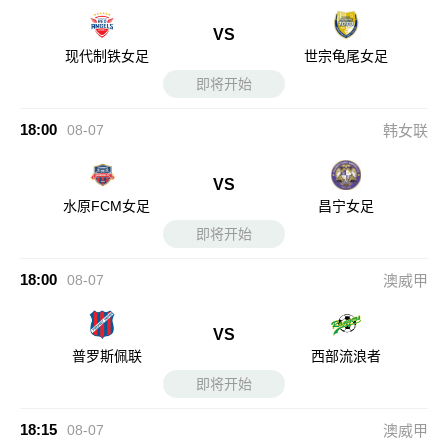
VS
现代制铁女足
世宗龟尾女足
即将开始
18:00
08-07
韩女联
VS
水原FCM女足
昌宁女足
即将开始
18:00
08-07
澳威甲
VS
普罗斯佩联
西部流浪者
即将开始
18:15
08-07
澳威甲