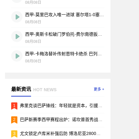
08月08日
西甲-莫里巴攻入唯一进球 塞尔塔1-0塞维利亚
08月08日
西甲-奥斯卡松破门罗伯托-费尔南德扳平 西班牙人1-1皇家社会
08月08日
西甲-卡梅洛替补传射恩特卡绝杀 巴列卡诺2-1逆转阿拉维斯
08月08日
最新资讯
HOT NEWS
更多 +
1
弗里克谈巴萨锋线：年轻就是资本，引援的事儿先放放
2
巴萨新赛季西甲赛程出炉：诺坎普首秀战毕包，两回合国家德比引爆焦点
3
尤文锁定卢库米补强后防 博洛尼亚2800万欧要价成转会关键