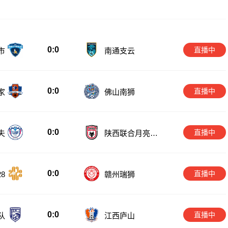
0:0
直播中
市
南通支云
0:0
直播中
家
佛山南狮
0:0
直播中
夫
陕西联合月亮泊
队
0:0
直播中
8
赣州瑞狮
0:0
直播中
队
江西庐山