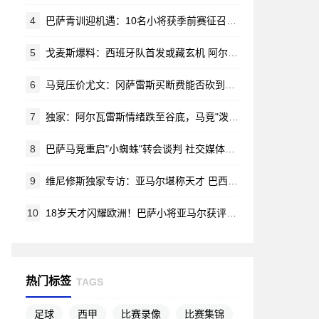
4
巴萨青训迎机遇：10名小将获季前赛征召令 哈姆扎等新星在列
5
戈麦斯爆料：西班牙队首发或藏玄机 阿尔瓦雷斯锁定马竞新赛季蓝图
6
马竞压价尤文：冈萨雷斯买断费能否砍到2000万？
7
独家：阿尔瓦雷斯情绪跌至谷底，马竞"泼脏水"言论激怒阿根廷新星
8
巴萨马竞重启"小蜘蛛"转会谈判 社交媒体风波无碍交易推进
9
维尼修斯独家专访：亚马尔堪称天才 巴西渴望重夺世界杯荣耀
10
18岁天才闪耀欧洲！巴萨小将亚马尔获评赛季最佳新星
热门标签
TAGS
足球
西甲
比赛录像
比赛集锦