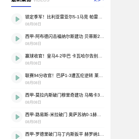
锁定季军！比利亚雷亚尔5-1马竞 帕雷霍点射佩雷斯两射一传
08月08日
西甲-阿布德闪击福纳尔斯建功 贝蒂斯2-1莱万特
08月08日
赢球收官！皇马4-2毕巴 卡瓦哈尔告别战助攻 姆巴佩贝林厄姆破门
08月08日
联赛94分收官！巴萨1-3遭瓦伦逆转 莱万告别战破门费兰献助攻
08月08日
西甲-莫拉内斯破门穆里奇建功 马略卡3-0皇家奥维耶多仍遭降级
08月08日
西甲-路易斯-米拉破门 奥萨苏纳0-1赫塔费排第17惊险保级
08月08日
西甲-罗德里破门马丁内斯扳平 赫罗纳1-1埃尔切惨遭降级