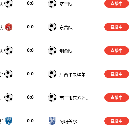
0:0
直播中
队
济宁队
0:0
直播中
队
东营队
0:0
直播中
队
烟台队
0:0
直播中
宇
广西平果辉荣
0:0
直播中
科
南宁市东方外语
高级中学
0:0
直播中
斯
阿玛盖尔