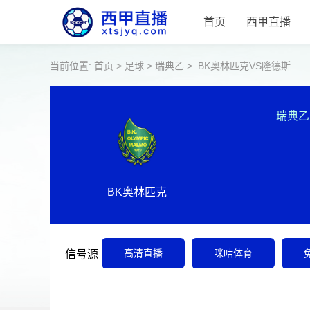
首页
西甲直播
当前位置:
首页
>
足球
>
瑞典乙
>
BK奥林匹克VS隆德斯
瑞典乙
BK奥林匹克
高清直播
咪咕体育
信号源