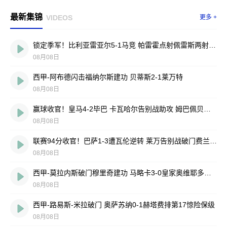
最新集锦
VIDEOS
更多 +
锁定季军！比利亚雷亚尔5-1马竞 帕雷霍点射佩雷斯两射一传
08月08日
西甲-阿布德闪击福纳尔斯建功 贝蒂斯2-1莱万特
08月08日
赢球收官！皇马4-2毕巴 卡瓦哈尔告别战助攻 姆巴佩贝林厄姆破门
08月08日
联赛94分收官！巴萨1-3遭瓦伦逆转 莱万告别战破门费兰献助攻
08月08日
西甲-莫拉内斯破门穆里奇建功 马略卡3-0皇家奥维耶多仍遭降级
08月08日
西甲-路易斯-米拉破门 奥萨苏纳0-1赫塔费排第17惊险保级
08月08日