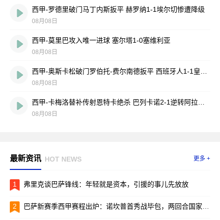
西甲-罗德里破门马丁内斯扳平 赫罗纳1-1埃尔切惨遭降级
08月08日
西甲-莫里巴攻入唯一进球 塞尔塔1-0塞维利亚
08月08日
西甲-奥斯卡松破门罗伯托-费尔南德扳平 西班牙人1-1皇家社会
08月08日
西甲-卡梅洛替补传射恩特卡绝杀 巴列卡诺2-1逆转阿拉维斯
08月08日
最新资讯
HOT NEWS
更多 +
1
弗里克谈巴萨锋线：年轻就是资本，引援的事儿先放放
2
巴萨新赛季西甲赛程出炉：诺坎普首秀战毕包，两回合国家德比引爆焦点