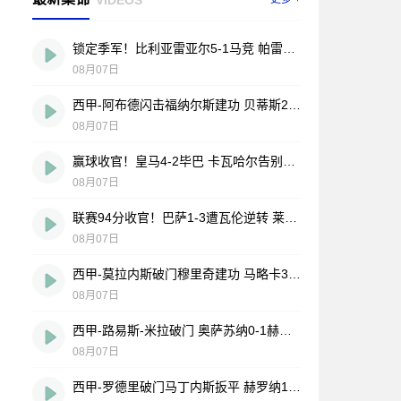
锁定季军！比利亚雷亚尔5-1马竞 帕雷霍点射佩雷斯两射一传
08月07日
西甲-阿布德闪击福纳尔斯建功 贝蒂斯2-1莱万特
08月07日
赢球收官！皇马4-2毕巴 卡瓦哈尔告别战助攻 姆巴佩贝林厄姆破门
08月07日
联赛94分收官！巴萨1-3遭瓦伦逆转 莱万告别战破门费兰献助攻
08月07日
西甲-莫拉内斯破门穆里奇建功 马略卡3-0皇家奥维耶多仍遭降级
08月07日
西甲-路易斯-米拉破门 奥萨苏纳0-1赫塔费排第17惊险保级
08月07日
西甲-罗德里破门马丁内斯扳平 赫罗纳1-1埃尔切惨遭降级