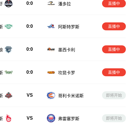
0:0
直播中
虾
潘多拉
0:0
直播中
斯
阿斯特罗斯
0:0
直播中
狼
墨西卡利
0:0
直播中
斯
坎昆卡罗
VS
即将开始
斯
哥利卡米诺斯
VS
即将开始
斯
弗雷塞罗斯