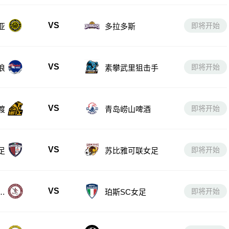
VS
即将开始
亚
多拉多斯
VS
即将开始
浪
素攀武里狙击手
VS
即将开始
渡
青岛崂山啤酒
VS
即将开始
足
苏比雅可联女足
VS
即将开始
女
珀斯SC女足