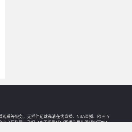
播观看等服务，无插件足球高清在线直播、NBA直播、欧洲五
均来自互联网，我们自身不提供任何直播信号和视频内容如有