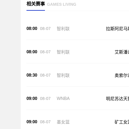
相关赛事
GAMES LIVING
08:00
08-07
智利联
拉斯阿尼马
08:00
08-07
智利联
艾斯潘
08:30
08-07
智利联
奥索尔
09:00
WNBA
08-07
明尼苏达天
09:00
08-07
墨女篮
矿工女