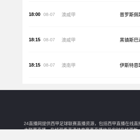
18:00
08-07
澳威甲
普罗斯佩
18:15
08-07
澳威甲
黑镇斯巴
18:15
08-07
澳南甲
伊斯特恩
24直播网提供西甲足球联赛直播资源，包括西甲直播在线直
大联赛直播、在线观看高清体育赛事直播信号实时在线更新