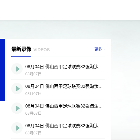
最新录像
VIDEOS
更多 +
08月04日 佛山西甲足球联赛32强淘汰赛 贪玩游戏 VS 美的薪火 全场录像
08月07日
08月04日 佛山西甲足球联赛32强淘汰赛 肇庆恒骏成 VS 三七互娱 全场录像
08月07日
08月04日 佛山西甲足球联赛32强淘汰赛 广东西南建设 VS 香港圣徒 全场录像
08月07日
08月04日 佛山西甲足球联赛32强淘汰赛 藝品高國際 VS 湛江狂狼·粵辉能源 全场录像
08月07日