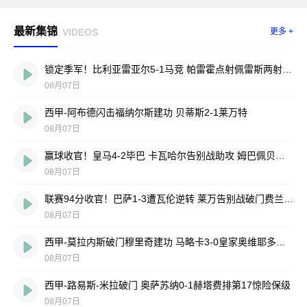
最新集锦
VIDEOS
更多 +
锁定季军！比利亚雷亚尔5-1马竞 帕雷霍点射佩雷斯两射一传
08月07日
西甲-阿布德闪击福纳尔斯建功 贝蒂斯2-1莱万特
08月07日
赢球收官！皇马4-2毕巴 卡瓦哈尔告别战助攻 姆巴佩贝林厄姆破门
08月07日
联赛94分收官！巴萨1-3遭瓦伦逆转 莱万告别战破门费兰献助攻
08月07日
西甲-莫拉内斯破门穆里奇建功 马略卡3-0皇家奥维耶多仍遭降级
08月07日
西甲-路易斯-米拉破门 奥萨苏纳0-1赫塔费排第17惊险保级
08月07日