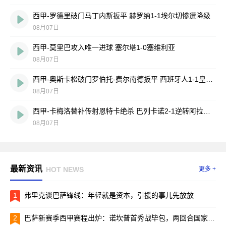
西甲-罗德里破门马丁内斯扳平 赫罗纳1-1埃尔切惨遭降级
08月07日
西甲-莫里巴攻入唯一进球 塞尔塔1-0塞维利亚
08月07日
西甲-奥斯卡松破门罗伯托-费尔南德扳平 西班牙人1-1皇家社会
08月07日
西甲-卡梅洛替补传射恩特卡绝杀 巴列卡诺2-1逆转阿拉维斯
08月07日
最新资讯
HOT NEWS
更多 +
1
弗里克谈巴萨锋线：年轻就是资本，引援的事儿先放放
2
巴萨新赛季西甲赛程出炉：诺坎普首秀战毕包，两回合国家德比引爆焦点