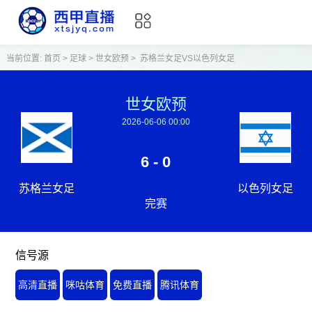
当前位置:
首页
>
足球
>
世女欧预
>
苏格兰女足VS以色列女足
世女欧预
2026-06-06 00:00
6 - 0
苏格兰女足
以色列女足
完赛
信号源
高清直播
咪咕体育
免费直播
腾讯体育