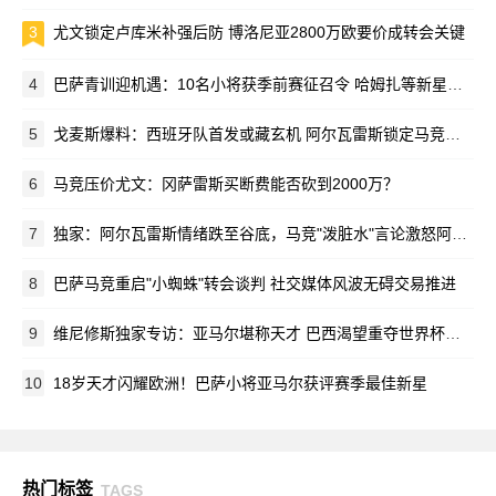
3
尤文锁定卢库米补强后防 博洛尼亚2800万欧要价成转会关键
4
巴萨青训迎机遇：10名小将获季前赛征召令 哈姆扎等新星在列
5
戈麦斯爆料：西班牙队首发或藏玄机 阿尔瓦雷斯锁定马竞新赛季蓝图
6
马竞压价尤文：冈萨雷斯买断费能否砍到2000万？
7
独家：阿尔瓦雷斯情绪跌至谷底，马竞"泼脏水"言论激怒阿根廷新星
8
巴萨马竞重启"小蜘蛛"转会谈判 社交媒体风波无碍交易推进
9
维尼修斯独家专访：亚马尔堪称天才 巴西渴望重夺世界杯荣耀
10
18岁天才闪耀欧洲！巴萨小将亚马尔获评赛季最佳新星
热门标签
TAGS