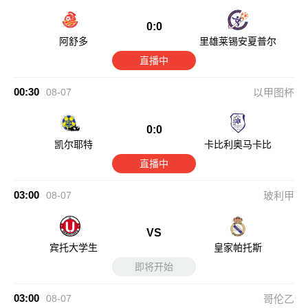
0:0
阿舒多
里雄莱锡安夏普尔
直播中
00:30
08-07
以甲图杯
0:0
凯尔耶特
卡比利奥马卡比
直播中
03:00
08-07
玻利甲
VS
宾托大学生
皇家帕托斯
即将开始
03:00
08-07
哥伦乙