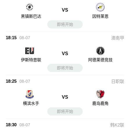
VS
黑镇斯巴达
因特莱恩
即将开始
18:15
08-07
澳南甲
VS
伊斯特恩联
阿德莱德竞技
即将开始
18:25
08-07
日职联
VS
横滨水手
鹿岛鹿角
即将开始
18:30
08-07
韩K2联