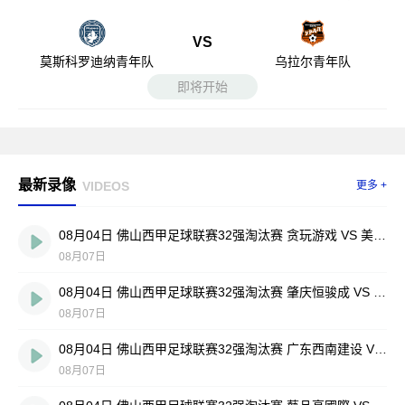
VS
莫斯科罗迪纳青年队
乌拉尔青年队
即将开始
最新录像
VIDEOS
更多 +
08月04日 佛山西甲足球联赛32强淘汰赛 贪玩游戏 VS 美的薪火 全场录像
08月07日
08月04日 佛山西甲足球联赛32强淘汰赛 肇庆恒骏成 VS 三七互娱 全场录像
08月07日
08月04日 佛山西甲足球联赛32强淘汰赛 广东西南建设 VS 香港圣徒 全场录像
08月07日