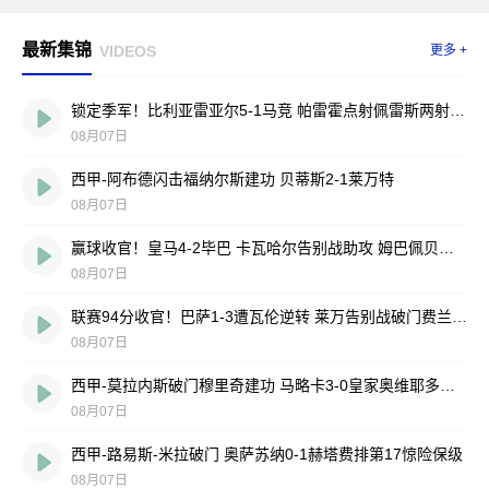
最新集锦
VIDEOS
更多 +
锁定季军！比利亚雷亚尔5-1马竞 帕雷霍点射佩雷斯两射一传
08月07日
西甲-阿布德闪击福纳尔斯建功 贝蒂斯2-1莱万特
08月07日
赢球收官！皇马4-2毕巴 卡瓦哈尔告别战助攻 姆巴佩贝林厄姆破门
08月07日
联赛94分收官！巴萨1-3遭瓦伦逆转 莱万告别战破门费兰献助攻
08月07日
西甲-莫拉内斯破门穆里奇建功 马略卡3-0皇家奥维耶多仍遭降级
08月07日
西甲-路易斯-米拉破门 奥萨苏纳0-1赫塔费排第17惊险保级
08月07日