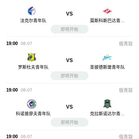
VS
法克尔青年队
莫斯科斯巴达青年
队
即将开始
19:00
08-07
俄青联
VS
罗斯杜夫青年队
圣彼德斯堡青年队
即将开始
19:00
08-07
俄青联
VS
科诺普廖夫青年队
克拉斯诺达尔青年
队
即将开始
19:00
08-07
俄青联