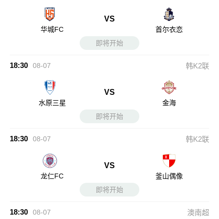
VS
华城FC
首尔衣恋
即将开始
18:30
08-07
韩K2联
VS
水原三星
金海
即将开始
18:30
08-07
韩K2联
VS
龙仁FC
釜山偶像
即将开始
18:30
08-07
澳南超