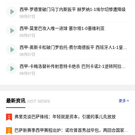
西甲-罗德里破门马丁内斯扳平 赫罗纳1-1埃尔切惨遭降级
08月07日
西甲-莫里巴攻入唯一进球 塞尔塔1-0塞维利亚
08月07日
西甲-奥斯卡松破门罗伯托-费尔南德扳平 西班牙人1-1皇家社会
08月07日
西甲-卡梅洛替补传射恩特卡绝杀 巴列卡诺2-1逆转阿拉维斯
08月07日
最新资讯
HOT NEWS
更多 +
1
弗里克谈巴萨锋线：年轻就是资本，引援的事儿先放放
2
巴萨新赛季西甲赛程出炉：诺坎普首秀战毕包，两回合国家德比引爆焦点