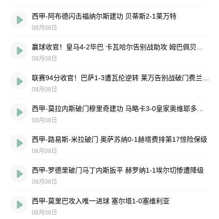
西甲-阿布德闪击福纳尔斯建功 贝蒂斯2-1莱万特
08月08日
赢球收官！皇马4-2毕巴 卡瓦哈尔告别战助攻 姆巴佩贝林厄姆破门
08月08日
联赛94分收官！巴萨1-3遭瓦伦逆转 莱万告别战破门费兰献助攻
08月08日
西甲-莫拉内斯破门穆里奇建功 马略卡3-0皇家奥维耶多仍遭降级
08月08日
西甲-路易斯-米拉破门 奥萨苏纳0-1赫塔费排第17惊险保级
08月08日
西甲-罗德里破门马丁内斯扳平 赫罗纳1-1埃尔切惨遭降级
08月08日
西甲-莫里巴攻入唯一进球 塞尔塔1-0塞维利亚
08月08日