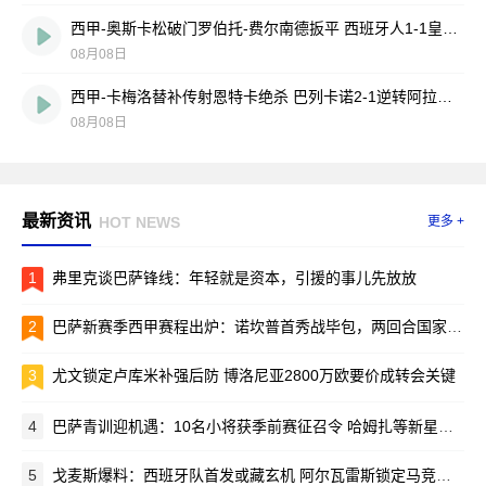
西甲-奥斯卡松破门罗伯托-费尔南德扳平 西班牙人1-1皇家社会
08月08日
西甲-卡梅洛替补传射恩特卡绝杀 巴列卡诺2-1逆转阿拉维斯
08月08日
最新资讯
HOT NEWS
更多 +
1
弗里克谈巴萨锋线：年轻就是资本，引援的事儿先放放
2
巴萨新赛季西甲赛程出炉：诺坎普首秀战毕包，两回合国家德比引爆焦点
3
尤文锁定卢库米补强后防 博洛尼亚2800万欧要价成转会关键
4
巴萨青训迎机遇：10名小将获季前赛征召令 哈姆扎等新星在列
5
戈麦斯爆料：西班牙队首发或藏玄机 阿尔瓦雷斯锁定马竞新赛季蓝图