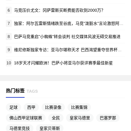
6
马竞压价尤文：冈萨雷斯买断费能否砍到2000万？
7
独家：阿尔瓦雷斯情绪跌至谷底，马竞"泼脏水"言论激怒阿根廷新星
8
巴萨马竞重启"小蜘蛛"转会谈判 社交媒体风波无碍交易推进
9
维尼修斯独家专访：亚马尔堪称天才 巴西渴望重夺世界杯荣耀
10
18岁天才闪耀欧洲！巴萨小将亚马尔获评赛季最佳新星
热门标签
TAGS
足球
西甲
比赛录像
比赛集锦
佛山西甲足球联赛
全民
皇家马德里
巴塞罗那
马德里竞技
皇家贝蒂斯