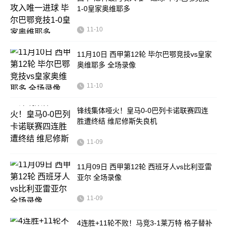
1-0皇家奥维耶多
11-10
11月10日 西甲第12轮 毕尔巴鄂竞技vs皇家
奥维耶多 全场录像
11-10
锋线集体哑火！皇马0-0巴列卡诺联赛四连
胜遭终结 维尼修斯失良机
11-09
11月09日 西甲第12轮 西班牙人vs比利亚雷
亚尔 全场录像
11-09
4连胜+11轮不败！马竞3-1莱万特 格子替补