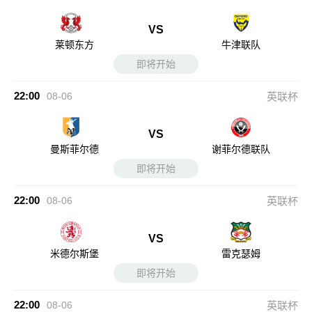
VS
莱顿东方
牛津联队
即将开始
22:00
08-06
英联杯
VS
曼斯菲尔德
谢菲尔德联队
即将开始
22:00
08-06
英联杯
VS
米德尔斯堡
雷克瑟姆
即将开始
22:00
08-06
英联杯