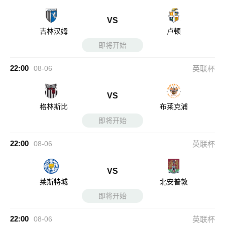
VS
吉林汉姆
卢顿
即将开始
22:00
08-06
英联杯
VS
格林斯比
布莱克浦
即将开始
22:00
08-06
英联杯
VS
莱斯特城
北安普敦
即将开始
22:00
08-06
英联杯