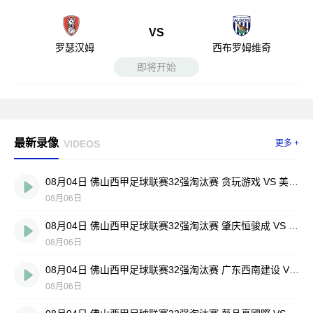
VS
罗瑟汉姆
西布罗姆维奇
即将开始
最新录像
VIDEOS
更多 +
08月04日 佛山西甲足球联赛32强淘汰赛 贪玩游戏 VS 美的薪火 全场录像
08月06日
08月04日 佛山西甲足球联赛32强淘汰赛 肇庆恒骏成 VS 三七互娱 全场录像
08月06日
08月04日 佛山西甲足球联赛32强淘汰赛 广东西南建设 VS 香港圣徒 全场录像
08月06日