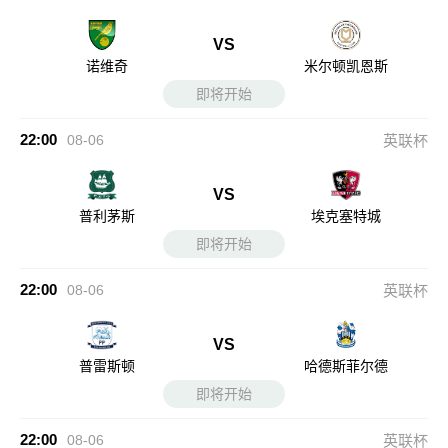
VS
诺维奇
米尔顿凯恩斯
即将开始
22:00
08-06
英联杯
VS
普利茅斯
埃克塞特城
即将开始
22:00
08-06
英联杯
VS
普雷斯顿
哈德斯菲尔德
即将开始
22:00
08-06
英联杯