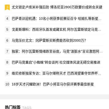
3
尤文锁定卢库米补强后防 博洛尼亚2800万欧要价成转会关键
4
巴萨青训迎机遇：10名小将获季前赛征召令 哈姆扎等新星在列
5
戈麦斯爆料：西班牙队首发或藏玄机 阿尔瓦雷斯锁定马竞新赛季蓝图
6
马竞压价尤文：冈萨雷斯买断费能否砍到2000万？
7
独家：阿尔瓦雷斯情绪跌至谷底，马竞"泼脏水"言论激怒阿根廷新星
8
巴萨马竞重启"小蜘蛛"转会谈判 社交媒体风波无碍交易推进
9
维尼修斯独家专访：亚马尔堪称天才 巴西渴望重夺世界杯荣耀
10
18岁天才闪耀欧洲！巴萨小将亚马尔获评赛季最佳新星
热门标签
TAGS