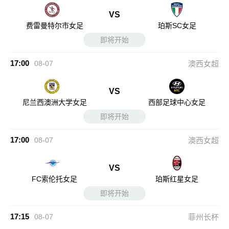
VS
费雷曼特尔市女足
珀斯SC女足
即将开始
17:00
08-07
澳西女超
VS
尼兰西澳洲大学女足
西部足球中心女足
即将开始
17:00
08-07
澳西女超
VS
FC索伦托女足
珀斯红星女足
即将开始
17:15
08-07
菲州长杯