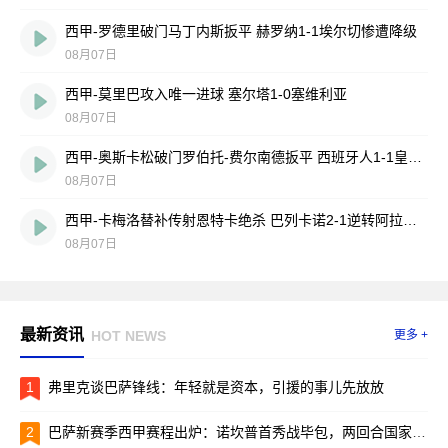
西甲-罗德里破门马丁内斯扳平 赫罗纳1-1埃尔切惨遭降级
08月07日
西甲-莫里巴攻入唯一进球 塞尔塔1-0塞维利亚
08月07日
西甲-奥斯卡松破门罗伯托-费尔南德扳平 西班牙人1-1皇家社会
08月07日
西甲-卡梅洛替补传射恩特卡绝杀 巴列卡诺2-1逆转阿拉维斯
08月07日
最新资讯
HOT NEWS
更多 +
1
弗里克谈巴萨锋线：年轻就是资本，引援的事儿先放放
2
巴萨新赛季西甲赛程出炉：诺坎普首秀战毕包，两回合国家德比引爆焦点