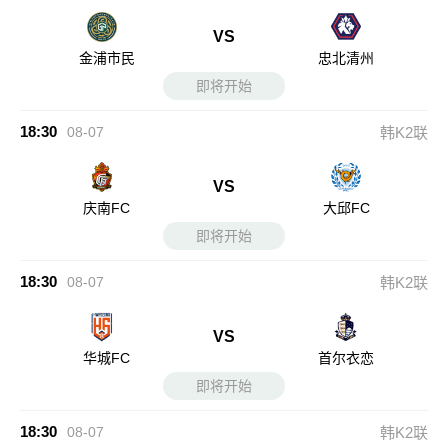
VS
金浦市民
忠北清州
即将开始
18:30
08-07
韩K2联
VS
庆南FC
大邱FC
即将开始
18:30
08-07
韩K2联
VS
华城FC
首尔衣恋
即将开始
18:30
08-07
韩K2联