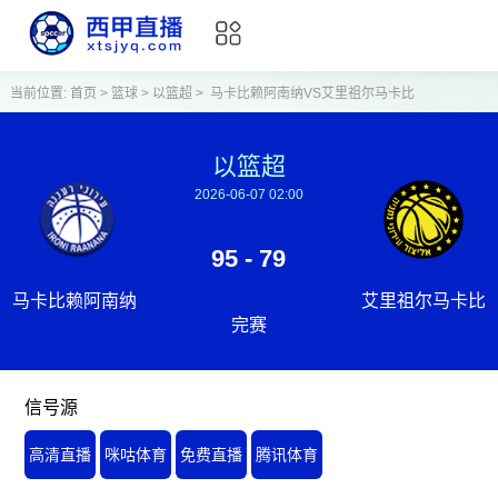
当前位置:
首页
>
篮球
>
以篮超
>
马卡比赖阿南纳VS艾里祖尔马卡比
以篮超
2026-06-07 02:00
95 - 79
马卡比赖阿南纳
艾里祖尔马卡比
完赛
信号源
高清直播
咪咕体育
免费直播
腾讯体育