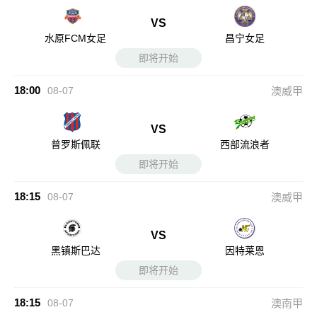
VS
水原FCM女足
昌宁女足
即将开始
18:00
08-07
澳威甲
VS
普罗斯佩联
西部流浪者
即将开始
18:15
08-07
澳威甲
VS
黑镇斯巴达
因特莱恩
即将开始
18:15
08-07
澳南甲