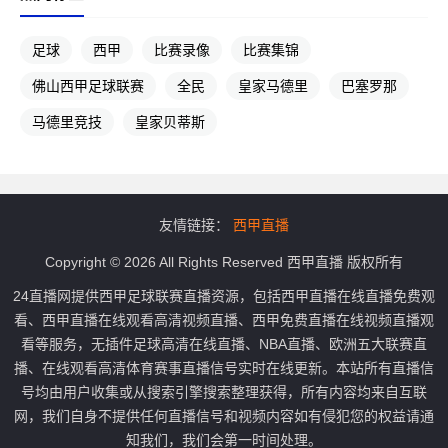
足球
西甲
比赛录像
比赛集锦
佛山西甲足球联赛
全民
皇家马德里
巴塞罗那
马德里竞技
皇家贝蒂斯
友情链接：
西甲直播
Copyright © 2026 All Rights Reserved 西甲直播 版权所有
24直播网提供西甲足球联赛直播资源，包括西甲直播在线直播免费观
看、西甲直播在线观看高清视频直播、西甲免费直播在线视频直播观
看等服务，无插件足球高清在线直播、NBA直播、欧洲五大联赛直
播、在线观看高清体育赛事直播信号实时在线更新。本站所有直播信
号均由用户收集或从搜索引擎搜索整理获得，所有内容均来自互联
网，我们自身不提供任何直播信号和视频内容如有侵犯您的权益请通
知我们，我们会第一时间处理。