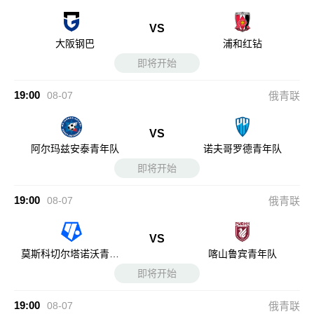
VS
大阪钢巴
浦和红钻
即将开始
19:00
08-07
俄青联
VS
阿尔玛兹安泰青年队
诺夫哥罗德青年队
即将开始
19:00
08-07
俄青联
VS
莫斯科切尔塔诺沃青年
喀山鲁宾青年队
队
即将开始
19:00
08-07
俄青联