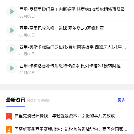
西甲-罗德里破门马丁内斯扳平 赫罗纳1-1埃尔切惨遭降级
08月08日
西甲-莫里巴攻入唯一进球 塞尔塔1-0塞维利亚
08月08日
西甲-奥斯卡松破门罗伯托-费尔南德扳平 西班牙人1-1皇家社会
08月08日
西甲-卡梅洛替补传射恩特卡绝杀 巴列卡诺2-1逆转阿拉维斯
08月08日
最新资讯
HOT NEWS
更多 +
1
弗里克谈巴萨锋线：年轻就是资本，引援的事儿先放放
2
巴萨新赛季西甲赛程出炉：诺坎普首秀战毕包，两回合国家德比引爆焦点