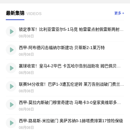
最新集锦
VIDEOS
更多 +
锁定季军！比利亚雷亚尔5-1马竞 帕雷霍点射佩雷斯两射一传
08月08日
西甲-阿布德闪击福纳尔斯建功 贝蒂斯2-1莱万特
08月08日
赢球收官！皇马4-2毕巴 卡瓦哈尔告别战助攻 姆巴佩贝林厄姆破门
08月08日
联赛94分收官！巴萨1-3遭瓦伦逆转 莱万告别战破门费兰献助攻
08月08日
西甲-莫拉内斯破门穆里奇建功 马略卡3-0皇家奥维耶多仍遭降级
08月08日
西甲-路易斯-米拉破门 奥萨苏纳0-1赫塔费排第17惊险保级
08月08日