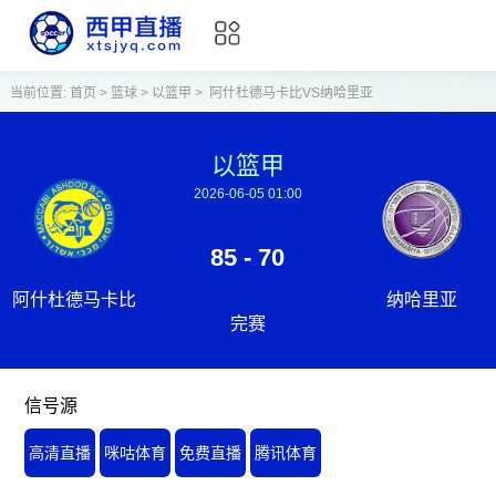
当前位置:
首页
>
篮球
>
以篮甲
>
阿什杜德马卡比VS纳哈里亚
以篮甲
2026-06-05 01:00
85 - 70
阿什杜德马卡比
纳哈里亚
完赛
信号源
高清直播
咪咕体育
免费直播
腾讯体育