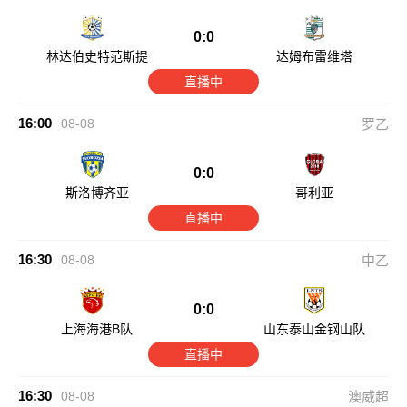
0:0
林达伯史特范斯提
达姆布雷维塔
直播中
16:00
08-08
罗乙
0:0
斯洛博齐亚
哥利亚
直播中
16:30
08-08
中乙
0:0
上海海港B队
山东泰山金钢山队
直播中
16:30
08-08
澳威超