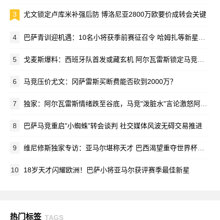
3
尤文锁定卢库米补强后防 博洛尼亚2800万欧要价成转会关键
4
巴萨青训迎机遇：10名小将获季前赛征召令 哈姆扎等新星在列
5
戈麦斯爆料：西班牙队首发或藏玄机 阿尔瓦雷斯锁定马竞新赛季蓝图
6
马竞压价尤文：冈萨雷斯买断费能否砍到2000万？
7
独家：阿尔瓦雷斯情绪跌至谷底，马竞"泼脏水"言论激怒阿根廷新星
8
巴萨马竞重启"小蜘蛛"转会谈判 社交媒体风波无碍交易推进
9
维尼修斯独家专访：亚马尔堪称天才 巴西渴望重夺世界杯荣耀
10
18岁天才闪耀欧洲！巴萨小将亚马尔获评赛季最佳新星
热门标签
TAGS