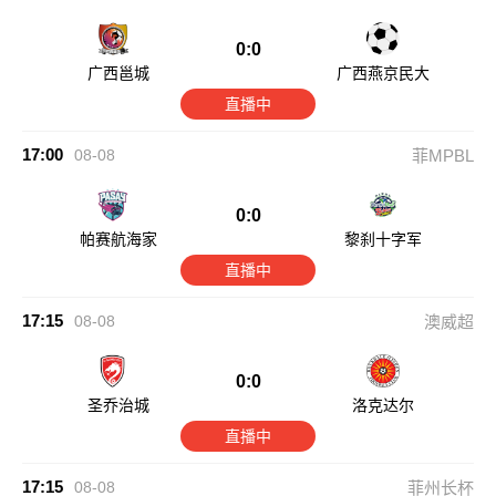
0:0
广西邕城
广西燕京民大
直播中
17:00
08-08
菲MPBL
0:0
帕赛航海家
黎刹十字军
直播中
17:15
08-08
澳威超
0:0
圣乔治城
洛克达尔
直播中
17:15
08-08
菲州长杯