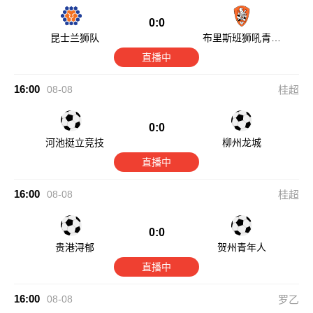
0:0
昆士兰狮队
布里斯班狮吼青年
队
直播中
16:00
08-08
桂超
0:0
河池挺立竞技
柳州龙城
直播中
16:00
08-08
桂超
0:0
贵港浔郁
贺州青年人
直播中
16:00
08-08
罗乙