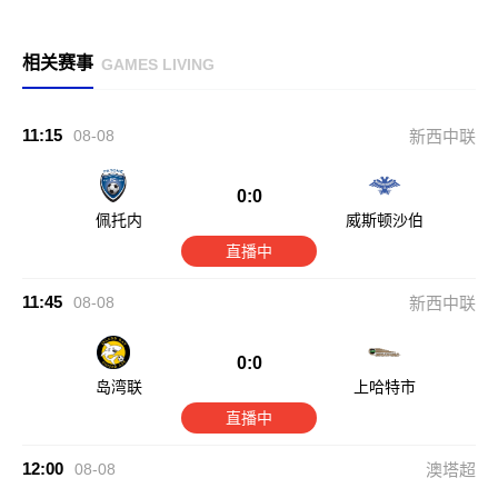
相关赛事
GAMES LIVING
11:15
08-08
新西中联
0:0
佩托内
威斯顿沙伯
直播中
11:45
08-08
新西中联
0:0
岛湾联
上哈特市
直播中
12:00
08-08
澳塔超