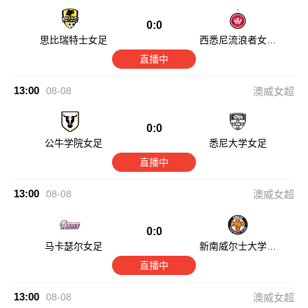
0:0
思比瑞特士女足
西悉尼流浪者女足
B队
直播中
13:00
08-08
澳威女超
0:0
公牛学院女足
悉尼大学女足
直播中
13:00
08-08
澳威女超
0:0
马卡瑟尔女足
新南威尔士大学女
足
直播中
13:00
08-08
澳威女超