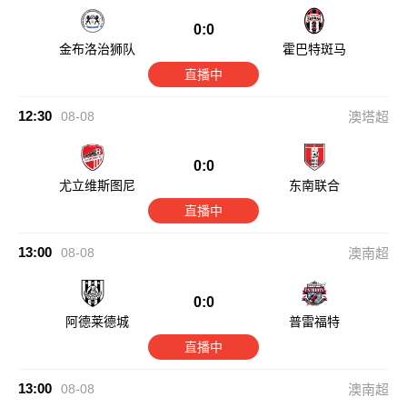
0:0
金布洛治狮队
霍巴特斑马
直播中
12:30
08-08
澳塔超
0:0
尤立维斯图尼
东南联合
直播中
13:00
08-08
澳南超
0:0
阿德莱德城
普雷福特
直播中
13:00
08-08
澳南超