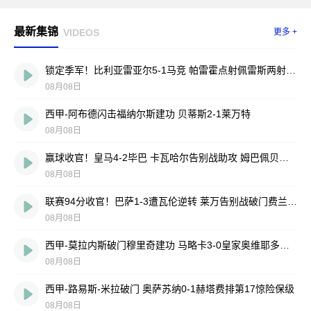
最新集锦
VIDEOS
更多 +
锁定季军！比利亚雷亚尔5-1马竞 帕雷霍点射佩雷斯两射一传
08月08日
西甲-阿布德闪击福纳尔斯建功 贝蒂斯2-1莱万特
08月08日
赢球收官！皇马4-2毕巴 卡瓦哈尔告别战助攻 姆巴佩贝林厄姆破门
08月08日
联赛94分收官！巴萨1-3遭瓦伦逆转 莱万告别战破门费兰献助攻
08月08日
西甲-莫拉内斯破门穆里奇建功 马略卡3-0皇家奥维耶多仍遭降级
08月08日
西甲-路易斯-米拉破门 奥萨苏纳0-1赫塔费排第17惊险保级
08月08日