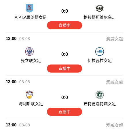
0:0
A.P.I.A莱洽德女足
格拉德斯维尔乌鸦
女足
直播中
13:00
08-08
澳威女超
0:0
曼立联女足
伊拉瓦拉女足
直播中
13:00
08-08
澳威女超
0:0
海利斯联女足
芒特德瑞特城女足
直播中
13:00
08-08
澳威女超