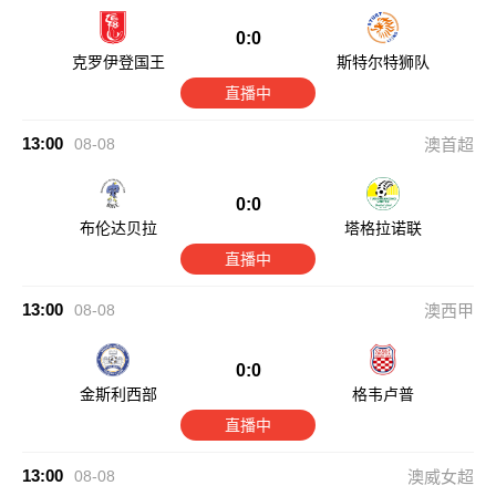
0:0
克罗伊登国王
斯特尔特狮队
直播中
13:00
08-08
澳首超
0:0
布伦达贝拉
塔格拉诺联
直播中
13:00
08-08
澳西甲
0:0
金斯利西部
格韦卢普
直播中
13:00
08-08
澳威女超