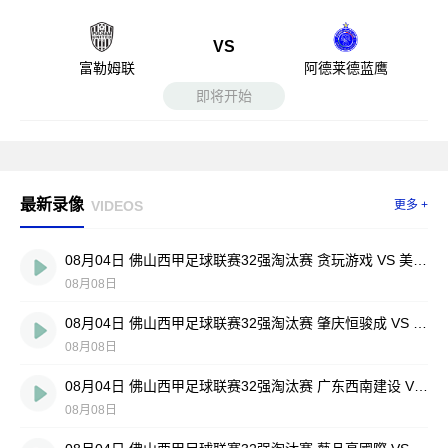
VS
富勒姆联
阿德莱德蓝鹰
即将开始
最新录像
VIDEOS
更多 +
08月04日 佛山西甲足球联赛32强淘汰赛 贪玩游戏 VS 美的薪火 全场录像
08月08日
08月04日 佛山西甲足球联赛32强淘汰赛 肇庆恒骏成 VS 三七互娱 全场录像
08月08日
08月04日 佛山西甲足球联赛32强淘汰赛 广东西南建设 VS 香港圣徒 全场录像
08月08日