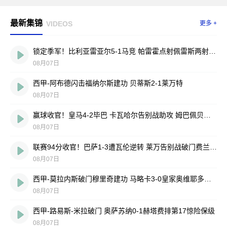
最新集锦
VIDEOS
更多 +
锁定季军！比利亚雷亚尔5-1马竞 帕雷霍点射佩雷斯两射一传
08月07日
西甲-阿布德闪击福纳尔斯建功 贝蒂斯2-1莱万特
08月07日
赢球收官！皇马4-2毕巴 卡瓦哈尔告别战助攻 姆巴佩贝林厄姆破门
08月07日
联赛94分收官！巴萨1-3遭瓦伦逆转 莱万告别战破门费兰献助攻
08月07日
西甲-莫拉内斯破门穆里奇建功 马略卡3-0皇家奥维耶多仍遭降级
08月07日
西甲-路易斯-米拉破门 奥萨苏纳0-1赫塔费排第17惊险保级
08月07日