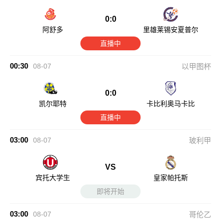
0:0
阿舒多
里雄莱锡安夏普尔
直播中
00:30
08-07
以甲图杯
0:0
凯尔耶特
卡比利奥马卡比
直播中
03:00
08-07
玻利甲
VS
宾托大学生
皇家帕托斯
即将开始
03:00
08-07
哥伦乙