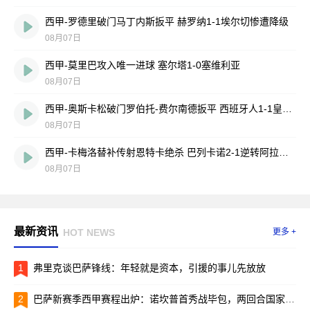
西甲-罗德里破门马丁内斯扳平 赫罗纳1-1埃尔切惨遭降级
08月07日
西甲-莫里巴攻入唯一进球 塞尔塔1-0塞维利亚
08月07日
西甲-奥斯卡松破门罗伯托-费尔南德扳平 西班牙人1-1皇家社会
08月07日
西甲-卡梅洛替补传射恩特卡绝杀 巴列卡诺2-1逆转阿拉维斯
08月07日
最新资讯
HOT NEWS
更多 +
1
弗里克谈巴萨锋线：年轻就是资本，引援的事儿先放放
2
巴萨新赛季西甲赛程出炉：诺坎普首秀战毕包，两回合国家德比引爆焦点