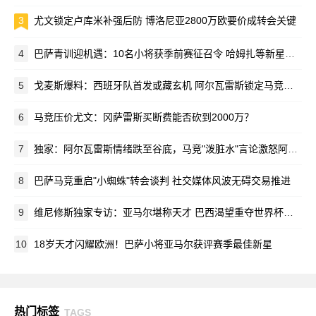
3
尤文锁定卢库米补强后防 博洛尼亚2800万欧要价成转会关键
4
巴萨青训迎机遇：10名小将获季前赛征召令 哈姆扎等新星在列
5
戈麦斯爆料：西班牙队首发或藏玄机 阿尔瓦雷斯锁定马竞新赛季蓝图
6
马竞压价尤文：冈萨雷斯买断费能否砍到2000万？
7
独家：阿尔瓦雷斯情绪跌至谷底，马竞"泼脏水"言论激怒阿根廷新星
8
巴萨马竞重启"小蜘蛛"转会谈判 社交媒体风波无碍交易推进
9
维尼修斯独家专访：亚马尔堪称天才 巴西渴望重夺世界杯荣耀
10
18岁天才闪耀欧洲！巴萨小将亚马尔获评赛季最佳新星
热门标签
TAGS