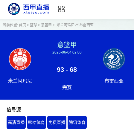
当前位置:
首页
>
篮球
>
意篮甲
>
米兰阿玛尼VS布雷西亚
意篮甲
2026-06-04 02:00
93 - 68
米兰阿玛尼
布雷西亚
完赛
信号源
高清直播
咪咕体育
免费直播
腾讯体育