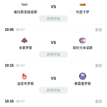
VS
桑托斯圣路易斯
坎昆卡罗
即将开始
10:05
08-07
墨联
VS
米拿罗斯
哥利卡米诺斯
即将开始
10:15
08-07
墨联
VS
迪亚布罗斯
弗雷塞罗斯
即将开始
10:15
08-07
墨联