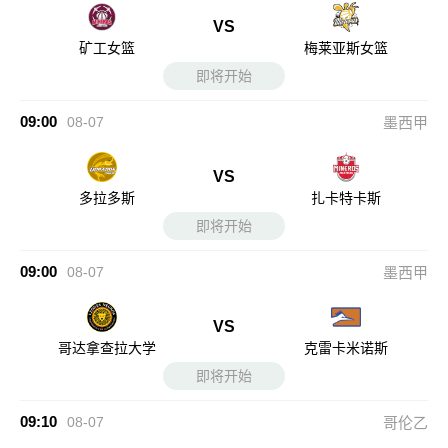
VS
矿工女篮
梅莱亚斯女篮
即将开始
09:00
08-07
墨西甲
VS
多拉多斯
扎卡特卡斯
即将开始
09:00
08-07
墨西甲
VS
哥达拿查拉大学
克雷卡米诺斯
即将开始
09:10
08-07
哥伦乙