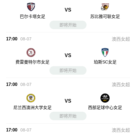
VS
巴尔卡塔女足
苏比雅可联女足
即将开始
17:00
08-07
澳西女超
VS
费雷曼特尔市女足
珀斯SC女足
即将开始
17:00
08-07
澳西女超
VS
尼兰西澳洲大学女足
西部足球中心女足
即将开始
17:00
08-07
澳西女超