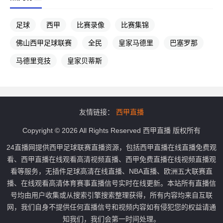
足球
西甲
比赛录像
比赛集锦
佛山西甲足球联赛
全民
皇家马德里
巴塞罗那
马德里竞技
皇家贝蒂斯
友情链接：
西甲直播
Copyright © 2026 All Rights Reserved 西甲直播 版权所有
24直播网提供西甲足球联赛直播资源，包括西甲直播在线直播免费观
看、西甲直播在线观看高清视频直播、西甲免费直播在线视频直播观
看等服务，无插件足球高清在线直播、NBA直播、欧洲五大联赛直
播、在线观看高清体育赛事直播信号实时在线更新。本站所有直播信
号均由用户收集或从搜索引擎搜索整理获得，所有内容均来自互联
网，我们自身不提供任何直播信号和视频内容如有侵犯您的权益请通
知我们，我们会第一时间处理。