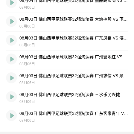
08月04日 佛山西甲足球联赛32强淘汰赛 藝品高國際 VS 湛江狂狼·粵辉能源 全场录像
08月06日
08月03日 佛山西甲足球联赛32强淘汰赛 大塘控股 VS 茂名市点都得 全场录像
08月06日
08月03日 佛山西甲足球联赛32强淘汰赛 广东凤铝 VS 湛江八部科技 全场录像
08月06日
08月03日 佛山西甲足球联赛32强淘汰赛 广州蜀地红 VS 广州戴拿模 全场录像
08月06日
08月03日 佛山西甲足球联赛32强淘汰赛 广州求信 VS 顺德新青年 全场录像
08月06日
08月03日 佛山西甲足球联赛32强淘汰赛 三水乐民兴健力宝 VS 中国澳门澳科精英 全场录像
08月06日
08月03日 佛山西甲足球联赛32强淘汰赛 广东客家青年 VS 广州英华思力U17 全场录像
08月06日