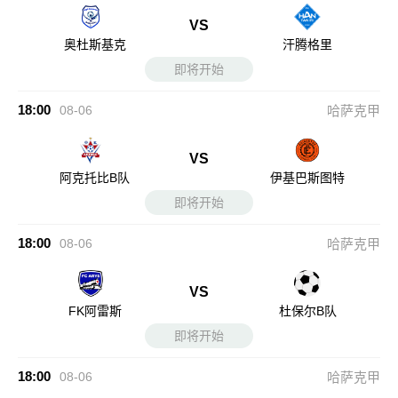
VS
奥杜斯基克
汗腾格里
即将开始
18:00
08-06
哈萨克甲
VS
阿克托比B队
伊基巴斯图特
即将开始
18:00
08-06
哈萨克甲
VS
FK阿雷斯
杜保尔B队
即将开始
18:00
08-06
哈萨克甲