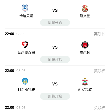
VS
卡迪夫城
斯文登
即将开始
22:00
08-06
英联杯
VS
切尔滕汉姆
查尔顿
即将开始
22:00
08-06
英联杯
VS
科切斯特联
南安普敦
即将开始
22:00
08-06
英联杯