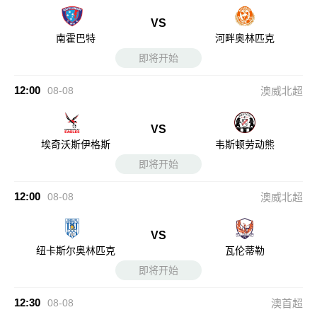
VS
南霍巴特
河畔奥林匹克
即将开始
12:00
08-08
澳威北超
VS
埃奇沃斯伊格斯
韦斯顿劳动熊
即将开始
12:00
08-08
澳威北超
VS
纽卡斯尔奥林匹克
瓦伦蒂勒
即将开始
12:30
08-08
澳首超