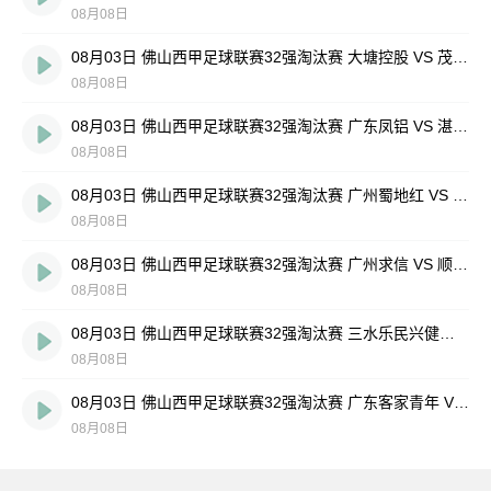
08月08日
08月03日 佛山西甲足球联赛32强淘汰赛 大塘控股 VS 茂名市点都得 全场录像
08月08日
08月03日 佛山西甲足球联赛32强淘汰赛 广东凤铝 VS 湛江八部科技 全场录像
08月08日
08月03日 佛山西甲足球联赛32强淘汰赛 广州蜀地红 VS 广州戴拿模 全场录像
08月08日
08月03日 佛山西甲足球联赛32强淘汰赛 广州求信 VS 顺德新青年 全场录像
08月08日
08月03日 佛山西甲足球联赛32强淘汰赛 三水乐民兴健力宝 VS 中国澳门澳科精英 全场录像
08月08日
08月03日 佛山西甲足球联赛32强淘汰赛 广东客家青年 VS 广州英华思力U17 全场录像
08月08日