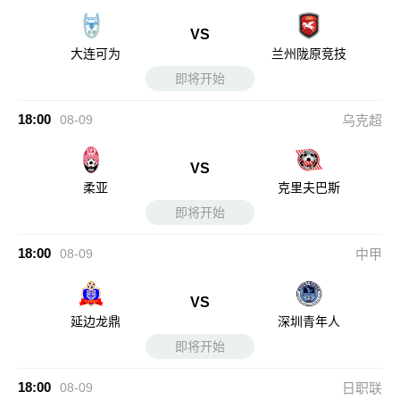
VS
大连可为
兰州陇原竞技
即将开始
18:00
08-09
乌克超
VS
柔亚
克里夫巴斯
即将开始
18:00
08-09
中甲
VS
延边龙鼎
深圳青年人
即将开始
18:00
08-09
日职联