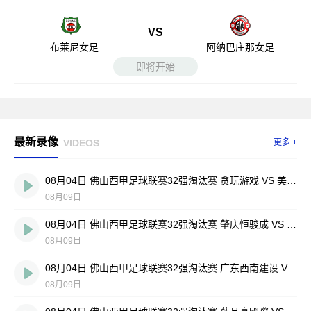
VS
布莱尼女足
阿纳巴庄那女足
即将开始
最新录像
VIDEOS
更多 +
08月04日 佛山西甲足球联赛32强淘汰赛 贪玩游戏 VS 美的薪火 全场录像
08月09日
08月04日 佛山西甲足球联赛32强淘汰赛 肇庆恒骏成 VS 三七互娱 全场录像
08月09日
08月04日 佛山西甲足球联赛32强淘汰赛 广东西南建设 VS 香港圣徒 全场录像
08月09日