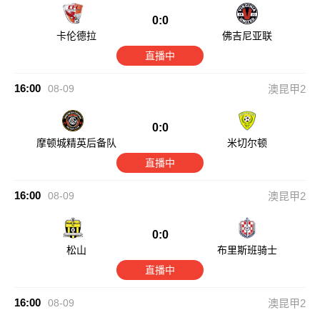
0:0
卡伦德拉
佛吉尼亚联
直播中
16:00
08-09
澳昆甲2
0:0
摩顿城精英后备队
米切尔顿
直播中
16:00
08-09
澳昆甲2
0:0
松山
布里斯班骑士
直播中
16:00
08-09
澳昆甲2