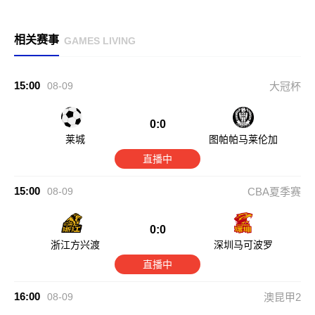
相关赛事
GAMES LIVING
15:00
08-09
大冠杯
0:0
莱城
图帕帕马莱伦加
直播中
15:00
08-09
CBA夏季赛
0:0
浙江方兴渡
深圳马可波罗
直播中
16:00
08-09
澳昆甲2