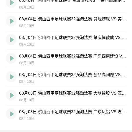
08月09日 佛山西甲足球联赛 贪玩游戏 VS 广东西南建设 全场录像
08月10日
08月04日 佛山西甲足球联赛32强淘汰赛 贪玩游戏 VS 美的薪火 全场录像
08月10日
08月04日 佛山西甲足球联赛32强淘汰赛 肇庆恒骏成 VS 三七互娱 全场录像
08月10日
08月04日 佛山西甲足球联赛32强淘汰赛 广东西南建设 VS 香港圣徒 全场录像
08月10日
08月04日 佛山西甲足球联赛32强淘汰赛 藝品高國際 VS 湛江狂狼·粵辉能源 全场录像
08月10日
08月03日 佛山西甲足球联赛32强淘汰赛 大塘控股 VS 茂名市点都得 全场录像
08月10日
08月03日 佛山西甲足球联赛32强淘汰赛 广东凤铝 VS 湛江八部科技 全场录像
08月10日