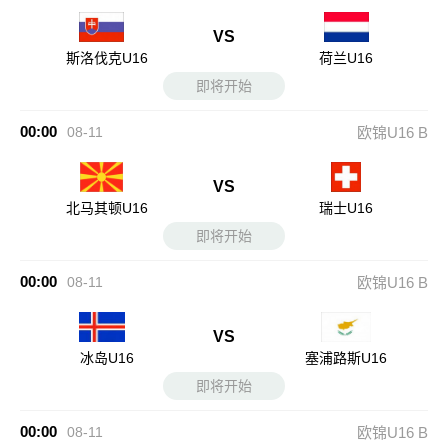
VS
斯洛伐克U16
荷兰U16
即将开始
00:00
08-11
欧锦U16 B
VS
北马其顿U16
瑞士U16
即将开始
00:00
08-11
欧锦U16 B
VS
冰岛U16
塞浦路斯U16
即将开始
00:00
08-11
欧锦U16 B