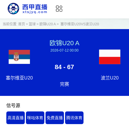
当前位置:
首页
>
篮球
>
欧锦U20 A
>
塞尔维亚U20VS波兰U20
欧锦U20 A
2026-07-12 00:00
84 - 67
塞尔维亚U20
波兰U20
完赛
信号源
高清直播
咪咕体育
免费直播
腾讯体育