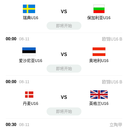
VS
瑞典U16
保加利亚U16
即将开始
00:00
08-11
欧锦U16 B
VS
爱沙尼亚U16
奥地利U16
即将开始
00:00
08-11
欧锦U16 B
VS
丹麦U16
英格兰U16
即将开始
00:30
08-11
立陶甲