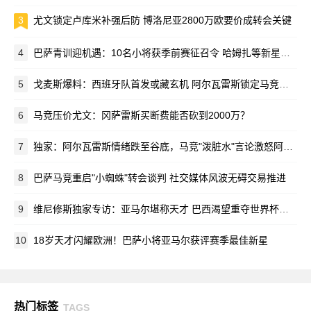
3
尤文锁定卢库米补强后防 博洛尼亚2800万欧要价成转会关键
4
巴萨青训迎机遇：10名小将获季前赛征召令 哈姆扎等新星在列
5
戈麦斯爆料：西班牙队首发或藏玄机 阿尔瓦雷斯锁定马竞新赛季蓝图
6
马竞压价尤文：冈萨雷斯买断费能否砍到2000万？
7
独家：阿尔瓦雷斯情绪跌至谷底，马竞"泼脏水"言论激怒阿根廷新星
8
巴萨马竞重启"小蜘蛛"转会谈判 社交媒体风波无碍交易推进
9
维尼修斯独家专访：亚马尔堪称天才 巴西渴望重夺世界杯荣耀
10
18岁天才闪耀欧洲！巴萨小将亚马尔获评赛季最佳新星
热门标签
TAGS