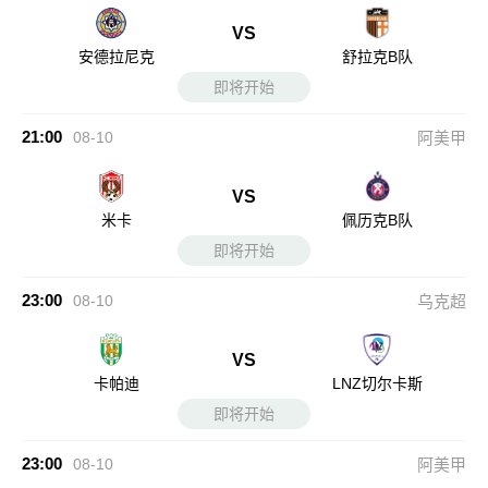
VS
安德拉尼克
舒拉克B队
即将开始
21:00
08-10
阿美甲
VS
米卡
佩历克B队
即将开始
23:00
08-10
乌克超
VS
卡帕迪
LNZ切尔卡斯
即将开始
23:00
08-10
阿美甲