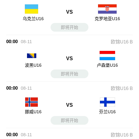
VS
乌克兰U16
克罗地亚U16
即将开始
00:00
08-11
欧锦U16 B
VS
波黑U16
卢森堡U16
即将开始
00:00
08-11
欧锦U16 B
VS
挪威U16
芬兰U16
即将开始
00:00
08-11
欧锦U16 B