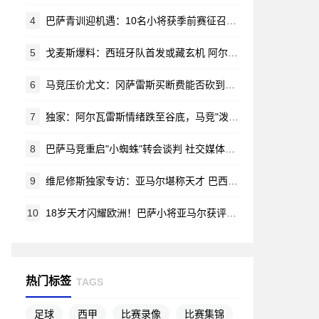
4
巴萨青训迎机遇：10名小将获季前赛征召令 哈姆扎等新星在列
5
戈麦斯爆料：西班牙队首发或藏玄机 阿尔瓦雷斯锁定马竞新赛季蓝图
6
马竞压价尤文：冈萨雷斯买断费能否砍到2000万？
7
独家：阿尔瓦雷斯情绪跌至谷底，马竞"泼脏水"言论激怒阿根廷新星
8
巴萨马竞重启"小蜘蛛"转会谈判 社交媒体风波无碍交易推进
9
维尼修斯独家专访：亚马尔堪称天才 巴西渴望重夺世界杯荣耀
10
18岁天才闪耀欧洲！巴萨小将亚马尔获评赛季最佳新星
热门标签
TAGS
足球
西甲
比赛录像
比赛集锦