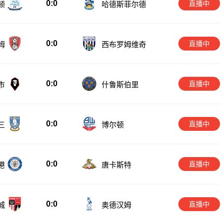
0:0
直播中
顿
哈德斯菲尔德
0:0
直播中
姆
西布罗姆维奇
0:0
直播中
市
什鲁斯伯里
0:0
直播中
三
博尔顿
0:0
直播中
港
唐卡斯特
0:0
直播中
城
奥德汉姆