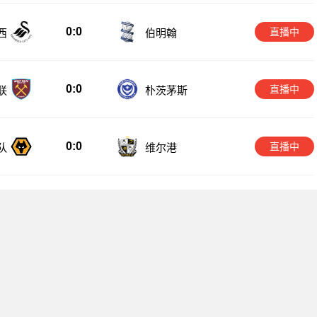
0:0
直播中
西
伯明翰
0:0
直播中
联
朴茨茅斯
0:0
直播中
队
维尔港
友情链接：
西甲直播
Copyright © 2026 All Rights Reserved 西甲直播 版权所有
播免费观看、西甲直播在线观看高清视频直播、西甲免费直播在线视频直
。本站所有直播信号均由用户收集或从搜索引擎搜索整理获得，所有内容
侵犯您的权益请通知我们，我们会第一时间处理。