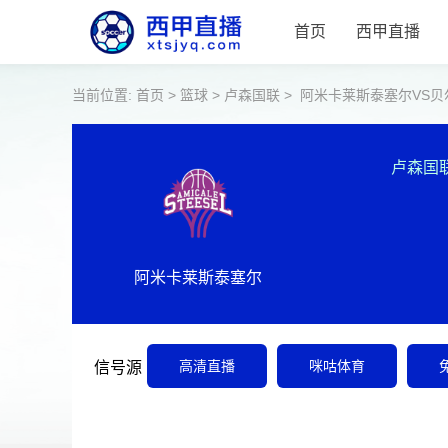
首页
西甲直播
当前位置:
首页
>
篮球
>
卢森国联
>
阿米卡莱斯泰塞尔VS贝
卢森国
阿米卡莱斯泰塞尔
高清直播
咪咕体育
信号源