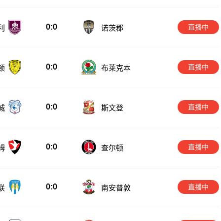
0:0
直播中
利
诺茨郡
0:0
直播中
顿
布莱克本
0:0
直播中
城
斯文登
0:0
直播中
姆
查尔顿
0:0
直播中
联
南安普敦