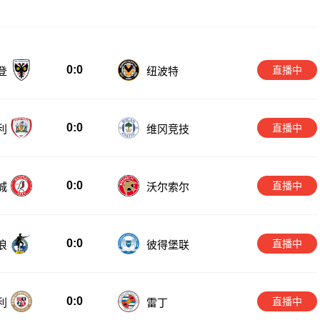
0:0
直播中
登
纽波特
0:0
直播中
利
维冈竞技
0:0
直播中
城
沃尔索尔
0:0
直播中
浪
彼得堡联
0:0
直播中
利
雷丁