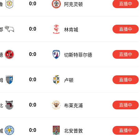
0:0
直播中
鲁
阿克灵顿
0:0
直播中
郡
林肯城
0:0
直播中
德
切斯特菲尔德
0:0
直播中
姆
卢顿
0:0
直播中
比
布莱克浦
0:0
直播中
城
北安普敦