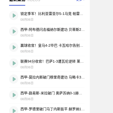
锁定季军！比利亚雷亚尔5-1马竞 帕雷霍点射佩雷斯两射一传
08月06日
西甲-阿布德闪击福纳尔斯建功 贝蒂斯2-1莱万特
08月06日
赢球收官！皇马4-2毕巴 卡瓦哈尔告别战助攻 姆巴佩贝林厄姆破门
08月06日
联赛94分收官！巴萨1-3遭瓦伦逆转 莱万告别战破门费兰献助攻
08月06日
西甲-莫拉内斯破门穆里奇建功 马略卡3-0皇家奥维耶多仍遭降级
08月06日
西甲-路易斯-米拉破门 奥萨苏纳0-1赫塔费排第17惊险保级
08月06日
西甲-罗德里破门马丁内斯扳平 赫罗纳1-1埃尔切惨遭降级