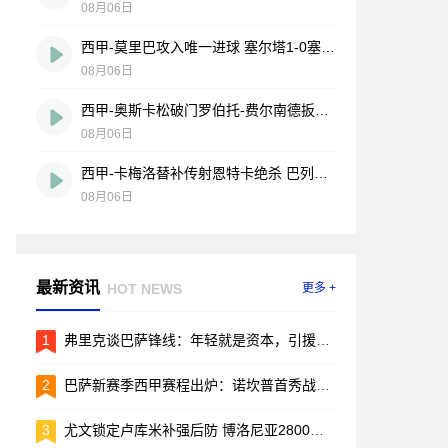
08月06日
西甲-莫里巴攻入唯一进球 塞尔塔1-0塞维利亚
08月06日
西甲-奥斯卡松破门罗伯托-费尔南德扳平 西班牙人1-1皇家社会
08月06日
西甲-卡梅洛替补传射恩特卡绝杀 巴列卡诺2-1逆转阿拉维斯
08月06日
最新资讯
HOT NEWS
更多 +
1
弗里克谈巴萨锋线：年轻就是资本，引援的事儿先放放
2
巴萨新赛季西甲赛程出炉：诺坎普首秀战毕包，两回合国家德比引爆焦点
3
尤文锁定卢库米补强后防 博洛尼亚2800万欧要价成转会关键