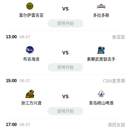
VS
富尔萨雷吉亚
多拉多斯
即将开始
13:00
08-07
泰篮联
VS
布吉海浪
素攀武里狙击手
即将开始
15:00
08-07
CBA夏季赛
VS
浙江方兴渡
青岛崂山啤酒
即将开始
17:00
08-07
澳西女超