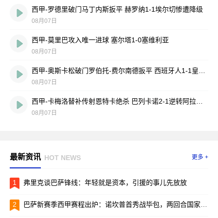
西甲-罗德里破门马丁内斯扳平 赫罗纳1-1埃尔切惨遭降级
08月07日
西甲-莫里巴攻入唯一进球 塞尔塔1-0塞维利亚
08月07日
西甲-奥斯卡松破门罗伯托-费尔南德扳平 西班牙人1-1皇家社会
08月07日
西甲-卡梅洛替补传射恩特卡绝杀 巴列卡诺2-1逆转阿拉维斯
08月07日
最新资讯
HOT NEWS
更多 +
1
弗里克谈巴萨锋线：年轻就是资本，引援的事儿先放放
2
巴萨新赛季西甲赛程出炉：诺坎普首秀战毕包，两回合国家德比引爆焦点