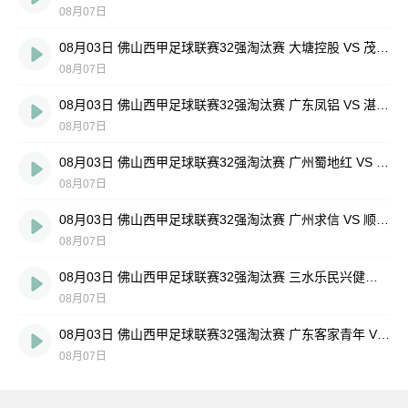
08月07日
08月03日 佛山西甲足球联赛32强淘汰赛 大塘控股 VS 茂名市点都得 全场录像
08月07日
08月03日 佛山西甲足球联赛32强淘汰赛 广东凤铝 VS 湛江八部科技 全场录像
08月07日
08月03日 佛山西甲足球联赛32强淘汰赛 广州蜀地红 VS 广州戴拿模 全场录像
08月07日
08月03日 佛山西甲足球联赛32强淘汰赛 广州求信 VS 顺德新青年 全场录像
08月07日
08月03日 佛山西甲足球联赛32强淘汰赛 三水乐民兴健力宝 VS 中国澳门澳科精英 全场录像
08月07日
08月03日 佛山西甲足球联赛32强淘汰赛 广东客家青年 VS 广州英华思力U17 全场录像
08月07日