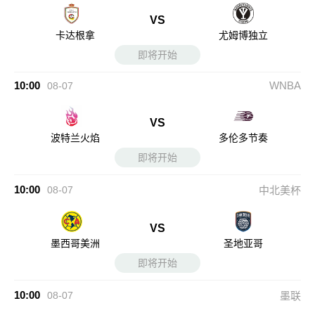
VS
卡达根拿
尤姆博独立
即将开始
10:00
WNBA
08-07
VS
波特兰火焰
多伦多节奏
即将开始
10:00
08-07
中北美杯
VS
墨西哥美洲
圣地亚哥
即将开始
10:00
08-07
墨联