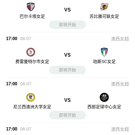
VS
巴尔卡塔女足
苏比雅可联女足
即将开始
17:00
08-07
澳西女超
VS
费雷曼特尔市女足
珀斯SC女足
即将开始
17:00
08-07
澳西女超
VS
尼兰西澳洲大学女足
西部足球中心女足
即将开始
17:00
08-07
澳西女超