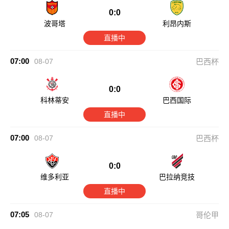
0:0
波哥塔
利昂内斯
直播中
07:00
08-07
巴西杯
0:0
科林蒂安
巴西国际
直播中
07:00
08-07
巴西杯
0:0
维多利亚
巴拉纳竞技
直播中
07:05
08-07
哥伦甲